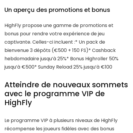
Un aperçu des promotions et bonus
HighFly propose une gamme de promotions et
bonus pour rendre votre expérience de jeu
captivante. Celles-ci incluent :* Un pack de
bienvenue 3 dépôts (€500 + 150 FS)* Cashback
hebdomadaire jusqu’à 25%* Bonus Highroller 50%
jusqu’à €500* Sunday Reload 25% jusqu’à €100
Atteindre de nouveaux sommets
avec le programme VIP de
HighFly
Le programme VIP à plusieurs niveaux de HighFly
récompense les joueurs fidèles avec des bonus