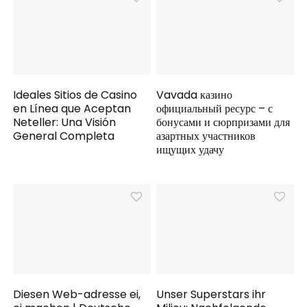
Ideales Sitios de Casino
Vavada казино
en Línea que Aceptan
официальный ресурс – с
Neteller: Una Visión
бонусами и сюрпризами для
General Completa
азартных участников
ищущих удачу
Diesen Web-adresse ei,
Unser Superstars ihr