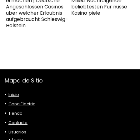
ei machen | Deutsche
Milieu: Nachfolgende
Angeschlossen Casinos
beliebtesten Fur nusse
uber welcher Erlaubnis
Kasino piele
aufgebraucht Schleswig-
Holstein
Mapa de Sitio
Inicio
Gana Electric
Tienda
Contacto
Usuarios
Login