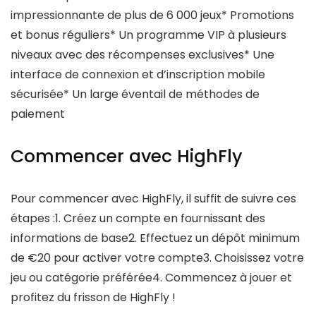
impressionnante de plus de 6 000 jeux* Promotions
et bonus réguliers* Un programme VIP à plusieurs
niveaux avec des récompenses exclusives* Une
interface de connexion et d’inscription mobile
sécurisée* Un large éventail de méthodes de
paiement
Commencer avec HighFly
Pour commencer avec HighFly, il suffit de suivre ces
étapes :1. Créez un compte en fournissant des
informations de base2. Effectuez un dépôt minimum
de €20 pour activer votre compte3. Choisissez votre
jeu ou catégorie préférée4. Commencez à jouer et
profitez du frisson de HighFly !