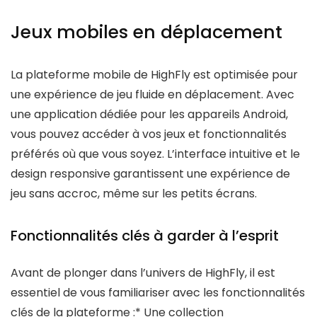
Jeux mobiles en déplacement
La plateforme mobile de HighFly est optimisée pour
une expérience de jeu fluide en déplacement. Avec
une application dédiée pour les appareils Android,
vous pouvez accéder à vos jeux et fonctionnalités
préférés où que vous soyez. L’interface intuitive et le
design responsive garantissent une expérience de
jeu sans accroc, même sur les petits écrans.
Fonctionnalités clés à garder à l’esprit
Avant de plonger dans l’univers de HighFly, il est
essentiel de vous familiariser avec les fonctionnalités
clés de la plateforme :* Une collection