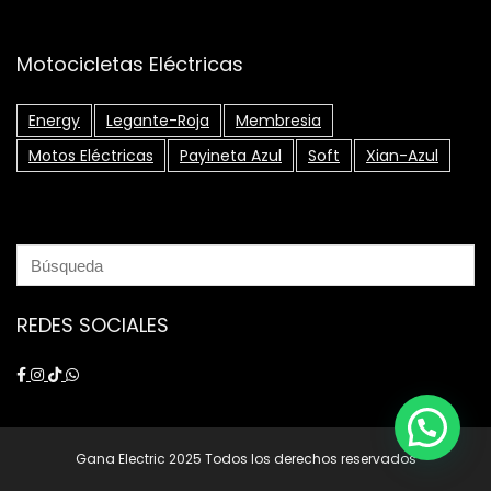
Motocicletas Eléctricas
Energy
Legante-Roja
Membresia
Motos Eléctricas
Payineta Azul
Soft
Xian-Azul
REDES SOCIALES
Gana Electric 2025 Todos los derechos reservados