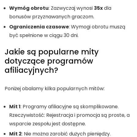
Wymóg obrotu
: Zazwyczaj wynosi
35x
dla
bonusów przyznawanych graczom.
Ograniczenia czasowe
: Wymogi obrotu muszą
być spełnione w ciągu 30 dni.
Jakie są popularne mity
dotyczące programów
afiliacyjnych?
Poniżej obalamy kilka popularnych mitów:
Mit 1
: Programy afiliacyjne są skomplikowane.
Rzeczywistość: Rejestracja i promocja są proste, a
wsparcie zespołu jest dostępne.
Mit 2
: Nie można zarobić dużych pieniędzy.