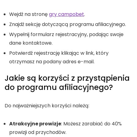
Wejdź na stronę
gry campobet
.
Znajdź sekcję dotyczącą programu afiliacyjnego.
Wypełnij formularz rejestracyjny, podając swoje
dane kontaktowe.
Potwierdź rejestrację klikając w link, który
otrzymasz na podany adres e-mail.
Jakie są korzyści z przystąpienia
do programu afiliacyjnego?
Do najważniejszych korzyści należą:
Atrakcyjne prowizje
: Możesz zarabiać do 40%
prowizji od przychodów.