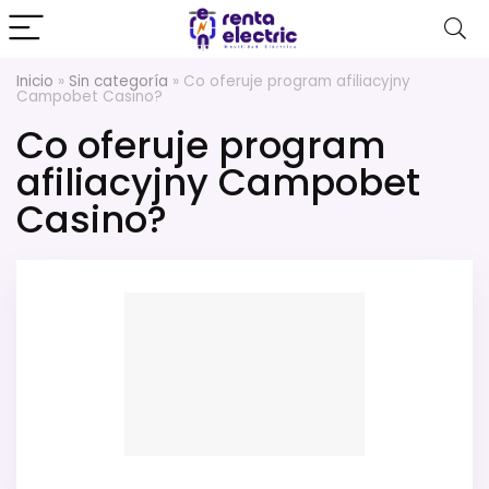
Inicio
»
Sin categoría
»
Co oferuje program afiliacyjny
Campobet Casino?
Co oferuje program
afiliacyjny Campobet
Casino?