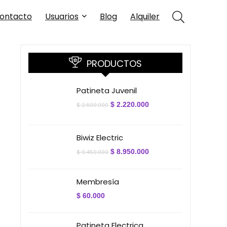
ontacto
Usuarios
Blog
Alquiler
PRODUCTOS
Patineta Juvenil
El
El
$
2.220.000
$
2.600.000
precio
precio
original
actual
era:
es:
$ 2.600.000.
$ 2.220.000.
Biwiz Electric
El
El
$
8.950.000
$
9.450.000
precio
precio
original
actual
era:
es:
Membresía
$ 9.450.000.
$ 8.950.000.
$
60.000
Patineta Electrica