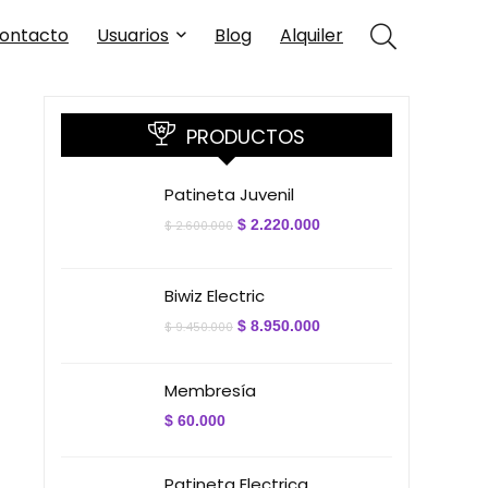
ontacto
Usuarios
Blog
Alquiler
PRODUCTOS
Patineta Juvenil
El
El
$
2.220.000
$
2.600.000
precio
precio
original
actual
era:
es:
$ 2.600.000.
$ 2.220.000.
Biwiz Electric
El
El
$
8.950.000
$
9.450.000
precio
precio
original
actual
era:
es:
Membresía
$ 9.450.000.
$ 8.950.000.
$
60.000
Patineta Electrica