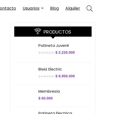
ontacto
Usuarios
Blog
Alquiler
PRODUCTOS
Patineta Juvenil
El
El
$
2.220.000
$
2.600.000
precio
precio
original
actual
era:
es:
$ 2.600.000.
$ 2.220.000.
Biwiz Electric
El
El
$
8.950.000
$
9.450.000
precio
precio
original
actual
era:
es:
Membresía
$ 9.450.000.
$ 8.950.000.
$
60.000
Patineta Electrica