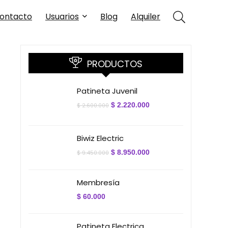
ontacto
Usuarios
Blog
Alquiler
PRODUCTOS
Patineta Juvenil
El
El
$
2.220.000
$
2.600.000
precio
precio
original
actual
era:
es:
$ 2.600.000.
$ 2.220.000.
Biwiz Electric
El
El
$
8.950.000
$
9.450.000
precio
precio
original
actual
era:
es:
Membresía
$ 9.450.000.
$ 8.950.000.
$
60.000
Patineta Electrica