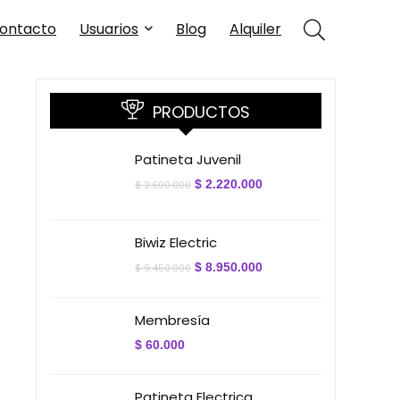
ontacto
Usuarios
Blog
Alquiler
PRODUCTOS
Patineta Juvenil
El
El
$
2.220.000
$
2.600.000
precio
precio
original
actual
era:
es:
$ 2.600.000.
$ 2.220.000.
Biwiz Electric
El
El
$
8.950.000
$
9.450.000
precio
precio
original
actual
era:
es:
Membresía
$ 9.450.000.
$ 8.950.000.
$
60.000
Patineta Electrica