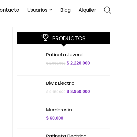
ontacto
Usuarios
Blog
Alquiler
PRODUCTOS
Patineta Juvenil
El
El
$
2.220.000
$
2.600.000
precio
precio
original
actual
era:
es:
$ 2.600.000.
$ 2.220.000.
Biwiz Electric
El
El
$
8.950.000
$
9.450.000
precio
precio
original
actual
era:
es:
Membresía
$ 9.450.000.
$ 8.950.000.
$
60.000
Patineta Electrica