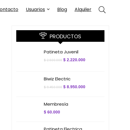
ontacto
Usuarios
Blog
Alquiler
PRODUCTOS
Patineta Juvenil
El
El
$
2.220.000
$
2.600.000
precio
precio
original
actual
era:
es:
$ 2.600.000.
$ 2.220.000.
Biwiz Electric
El
El
$
8.950.000
$
9.450.000
precio
precio
original
actual
era:
es:
Membresía
$ 9.450.000.
$ 8.950.000.
$
60.000
Patineta Electrica