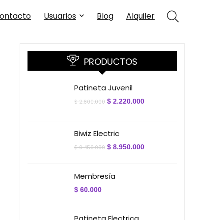
ontacto
Usuarios
Blog
Alquiler
PRODUCTOS
Patineta Juvenil
El
El
$
2.220.000
$
2.600.000
precio
precio
original
actual
era:
es:
$ 2.600.000.
$ 2.220.000.
Biwiz Electric
El
El
$
8.950.000
$
9.450.000
precio
precio
original
actual
era:
es:
Membresía
$ 9.450.000.
$ 8.950.000.
$
60.000
Patineta Electrica