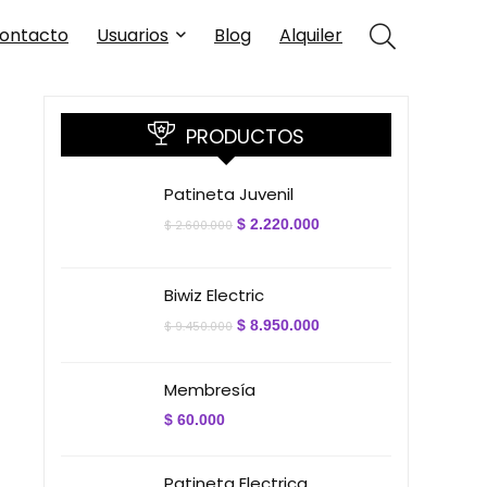
ontacto
Usuarios
Blog
Alquiler
PRODUCTOS
Patineta Juvenil
El
El
$
2.220.000
$
2.600.000
precio
precio
original
actual
era:
es:
$ 2.600.000.
$ 2.220.000.
Biwiz Electric
El
El
$
8.950.000
$
9.450.000
precio
precio
original
actual
era:
es:
Membresía
$ 9.450.000.
$ 8.950.000.
$
60.000
Patineta Electrica