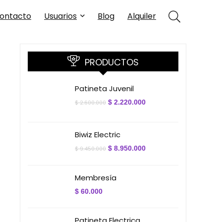
ontacto
Usuarios
Blog
Alquiler
PRODUCTOS
Patineta Juvenil
El
El
$
2.220.000
$
2.600.000
precio
precio
original
actual
era:
es:
$ 2.600.000.
$ 2.220.000.
Biwiz Electric
El
El
$
8.950.000
$
9.450.000
precio
precio
original
actual
era:
es:
Membresía
$ 9.450.000.
$ 8.950.000.
$
60.000
Patineta Electrica