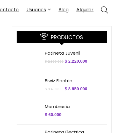
ontacto
Usuarios
Blog
Alquiler
PRODUCTOS
Patineta Juvenil
El
El
$
2.220.000
$
2.600.000
precio
precio
original
actual
era:
es:
$ 2.600.000.
$ 2.220.000.
Biwiz Electric
El
El
$
8.950.000
$
9.450.000
precio
precio
original
actual
era:
es:
Membresía
$ 9.450.000.
$ 8.950.000.
$
60.000
Patineta Electrica