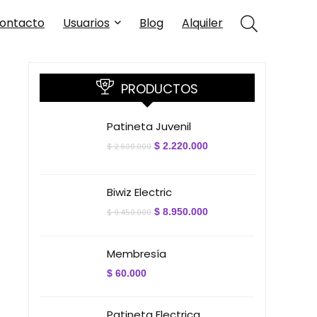
ontacto
Usuarios
Blog
Alquiler
PRODUCTOS
Patineta Juvenil
El
El
$
2.220.000
$
2.600.000
precio
precio
original
actual
era:
es:
$ 2.600.000.
$ 2.220.000.
Biwiz Electric
El
El
$
8.950.000
$
9.450.000
precio
precio
original
actual
era:
es:
Membresía
$ 9.450.000.
$ 8.950.000.
$
60.000
Patineta Electrica