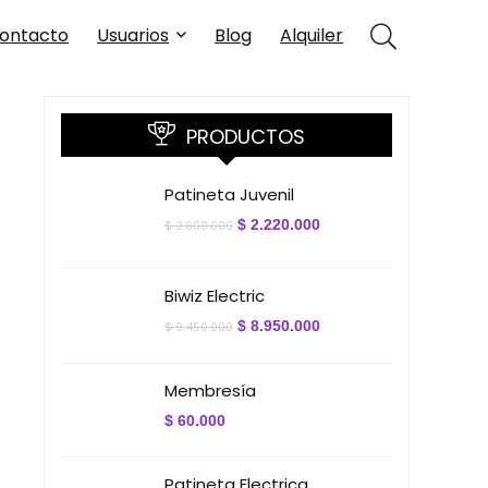
ontacto
Usuarios
Blog
Alquiler
PRODUCTOS
Patineta Juvenil
El
El
$
2.220.000
$
2.600.000
precio
precio
original
actual
era:
es:
$ 2.600.000.
$ 2.220.000.
Biwiz Electric
El
El
$
8.950.000
$
9.450.000
precio
precio
original
actual
era:
es:
Membresía
$ 9.450.000.
$ 8.950.000.
$
60.000
Patineta Electrica