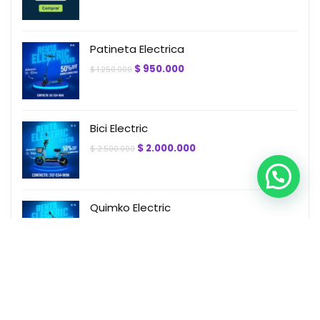
Patineta Electrica
El
El
$
950.000
$
1.250.000
precio
precio
original
actual
era:
es:
$ 1.250.000.
$ 950.000.
Bici Electric
El
El
$
2.000.000
$
2.500.000
precio
precio
original
actual
era:
es:
$ 2.500.000.
$ 2.000.000.
Quimko Electric
El
El
$
6.950.000
$
7.450.000
precio
precio
original
actual
era:
es:
$ 7.450.000.
$ 6.950.000.
Mini Ninya Electric
El
El
$
6.950.000
$
7.450.000
precio
precio