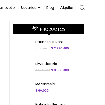
ontacto
Usuarios
Blog
Alquiler
PRODUCTOS
Patineta Juvenil
El
El
$
2.220.000
$
2.600.000
precio
precio
original
actual
era:
es:
$ 2.600.000.
$ 2.220.000.
Biwiz Electric
El
El
$
8.950.000
$
9.450.000
precio
precio
original
actual
era:
es:
Membresía
$ 9.450.000.
$ 8.950.000.
$
60.000
Patineta Electrica