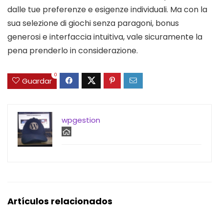
dalle tue preferenze e esigenze individuali. Ma con la
sua selezione di giochi senza paragoni, bonus
generosi e interfaccia intuitiva, vale sicuramente la
pena prenderlo in considerazione.
0
Guardar
wpgestion
Artículos relacionados