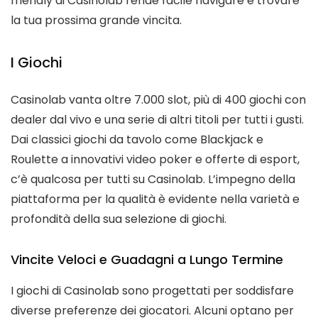
friendly di Casinolab rende facile navigare e trovare
la tua prossima grande vincita.
I Giochi
Casinolab vanta oltre 7.000 slot, più di 400 giochi con
dealer dal vivo e una serie di altri titoli per tutti i gusti.
Dai classici giochi da tavolo come Blackjack e
Roulette a innovativi video poker e offerte di esport,
c’è qualcosa per tutti su Casinolab. L’impegno della
piattaforma per la qualità è evidente nella varietà e
profondità della sua selezione di giochi.
Vincite Veloci e Guadagni a Lungo Termine
I giochi di Casinolab sono progettati per soddisfare
diverse preferenze dei giocatori. Alcuni optano per