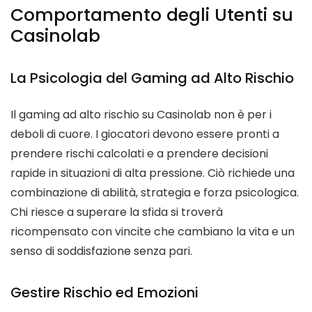
Comportamento degli Utenti su
Casinolab
La Psicologia del Gaming ad Alto Rischio
Il gaming ad alto rischio su Casinolab non è per i
deboli di cuore. I giocatori devono essere pronti a
prendere rischi calcolati e a prendere decisioni
rapide in situazioni di alta pressione. Ciò richiede una
combinazione di abilità, strategia e forza psicologica.
Chi riesce a superare la sfida si troverà
ricompensato con vincite che cambiano la vita e un
senso di soddisfazione senza pari.
Gestire Rischio ed Emozioni