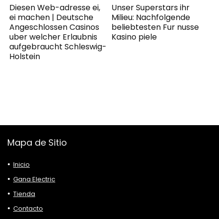
Diesen Web-adresse ei,
Unser Superstars ihr
ei machen | Deutsche
Milieu: Nachfolgende
Angeschlossen Casinos
beliebtesten Fur nusse
uber welcher Erlaubnis
Kasino piele
aufgebraucht Schleswig-
Holstein
Mapa de Sitio
Inicio
Gana Electric
Tienda
Contacto