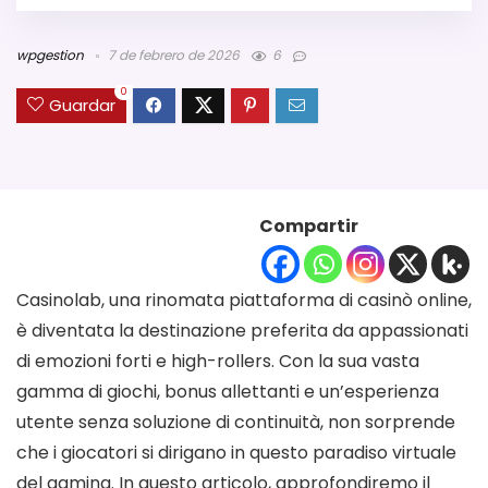
wpgestion
7 de febrero de 2026
6
0
Guardar
Compartir
Casinolab, una rinomata piattaforma di casinò online,
è diventata la destinazione preferita da appassionati
di emozioni forti e high-rollers. Con la sua vasta
gamma di giochi, bonus allettanti e un’esperienza
utente senza soluzione di continuità, non sorprende
che i giocatori si dirigano in questo paradiso virtuale
del gaming. In questo articolo, approfondiremo il