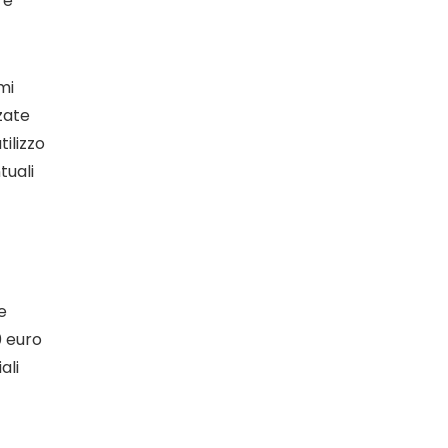
 e
mi
zzate
tilizzo
tuali
e
0 euro
ali