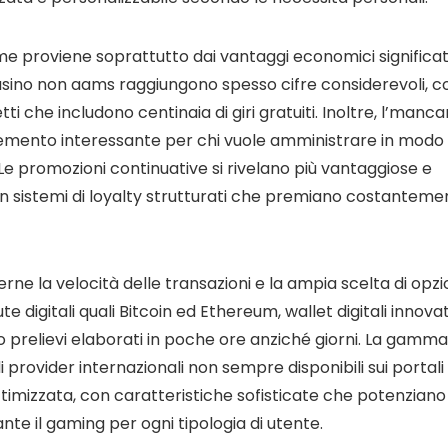
rme proviene soprattutto dai vantaggi economici significat
 casino non aams raggiungono spesso cifre considerevoli, c
i che includono centinaia di giri gratuiti. Inoltre, l’manca
elemento interessante per chi vuole amministrare in modo
Le promozioni continuative si rivelano più vantaggiose e
con sistemi di loyalty strutturati che premiano costanteme
rne la velocità delle transazioni e la ampia scelta di opzio
 digitali quali Bitcoin ed Ethereum, wallet digitali innovat
prelievi elaborati in poche ore anziché giorni. La gamma
di provider internazionali non sempre disponibili sui portali
ttimizzata, con caratteristiche sofisticate che potenziano
te il gaming per ogni tipologia di utente.