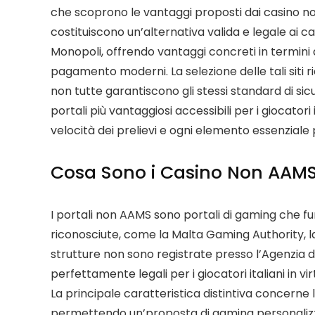
che scoprono le vantaggi proposti dai casino no
costituiscono un’alternativa valida e legale ai c
Monopoli, offrendo vantaggi concreti in termini di
pagamento moderni. La selezione delle tali siti
non tutte garantiscono gli stessi standard di sic
portali più vantaggiosi accessibili per i giocatori
velocità dei prelievi e ogni elemento essenziale
Cosa Sono i Casino Non AAMS 
I portali non AAMS sono portali di gaming che fu
riconosciute, come la Malta Gaming Authority,
strutture non sono registrate presso l’Agenzia d
perfettamente legali per i giocatori italiani in vi
La principale caratteristica distintiva concerne l
permettendo un’proposta di gaming personalizza