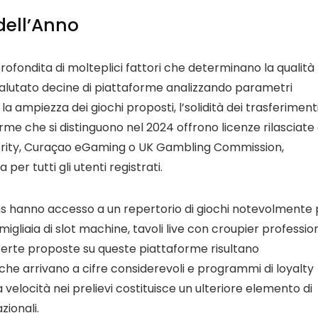
dell’Anno
profondita di molteplici fattori che determinano la qualità
alutato decine di piattaforme analizzando parametri
a ampiezza dei giochi proposti, l’solidità dei trasferimenti
rme che si distinguono nel 2024 offrono licenze rilasciate
rity, Curaçao eGaming o UK Gambling Commission,
per tutti gli utenti registrati.
ms hanno accesso a un repertorio di giochi notevolmente 
migliaia di slot machine, tavoli live con croupier profession
ferte proposte su queste piattaforme risultano
che arrivano a cifre considerevoli e programmi di loyalty
a velocità nei prelievi costituisce un ulteriore elemento di
zionali.