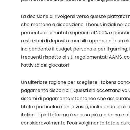
La decisione di rivolgersi verso queste piattafo
che mettono a disposizione. I bonus iniziali nei
percentuali di match superiori al 200% e pacchett
restrizioni di deposito mensili rappresenta un 
indipendente il budget personale per il gaming. 
frequenti rispetto ai siti regolamentati AAMS, 
l’attività dei giocatori.
Un ulteriore ragione per scegliere i tokens conce
pagamento disponibili. Questi siti accettano valute
sistemi di pagamento istantaneo che assicurano 
titoli è particolarmente vasta, includendo titoli 
italiani. L’piattaforma è spesso più moderna e o
considerevolmente l’coinvolgimento totale duran