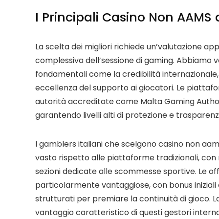
I Principali Casino Non AAMS 
La scelta dei migliori richiede un’valutazione ap
complessiva dell’sessione di gaming. Abbiamo v
fondamentali come la credibilità internazionale, l
eccellenza del supporto ai giocatori. Le piattafo
autorità accreditate come Malta Gaming Autho
garantendo livelli alti di protezione e trasparenza 
I gamblers italiani che scelgono casino non aa
vasto rispetto alle piattaforme tradizionali, con 
sezioni dedicate alle scommesse sportive. Le of
particolarmente vantaggiose, con bonus iniziali 
strutturati per premiare la continuità di gioco. L
vantaggio caratteristico di questi gestori interna