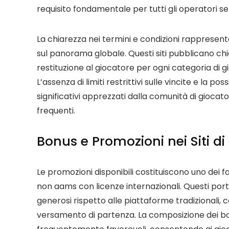
requisito fondamentale per tutti gli operatori sel
La chiarezza nei termini e condizioni rappresent
sul panorama globale. Questi siti pubblicano chia
restituzione al giocatore per ogni categoria di gi
L’assenza di limiti restrittivi sulle vincite e la 
significativi apprezzati dalla comunità di giocator
frequenti.
Bonus e Promozioni nei Siti 
Le promozioni disponibili costituiscono uno dei fat
non aams con licenze internazionali. Questi po
generosi rispetto alle piattaforme tradizionali, 
versamento di partenza. La composizione dei bon