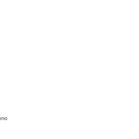
dono
n