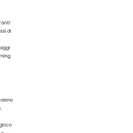
ranti
si di
taggi
aming
 casino
ù
 gioco