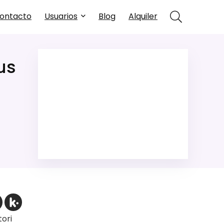
ontacto
Usuarios
Blog
Alquiler
us
tori