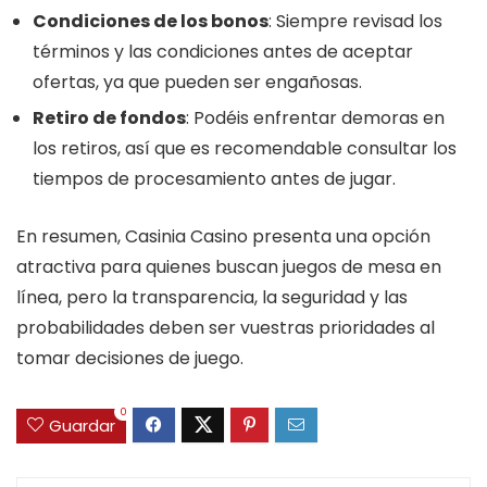
Condiciones de los bonos
: Siempre revisad los
términos y las condiciones antes de aceptar
ofertas, ya que pueden ser engañosas.
Retiro de fondos
: Podéis enfrentar demoras en
los retiros, así que es recomendable consultar los
tiempos de procesamiento antes de jugar.
En resumen, Casinia Casino presenta una opción
atractiva para quienes buscan juegos de mesa en
línea, pero la transparencia, la seguridad y las
probabilidades deben ser vuestras prioridades al
tomar decisiones de juego.
0
Guardar