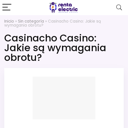
Inicio
»
Sin categoría
»
Casinacho Casino: Jakie są
wymagania obrotu?
Casinacho Casino:
Jakie są wymagania
obrotu?