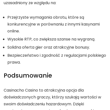
uzasadniony ze względu na:
Przejrzyste wymagania obrotu, które są
konkurencyjne w porównaniu z innymi kasynami
online.
Wysokie RTP, co zwiększa szanse na wygraną.
Solidna oferta gier oraz atrakcyjne bonusy.
Bezpieczeństwo i zgodność z regulacjami polskiego
prawa.
Podsumowanie
Casinacho Casino to atrakcyjna opcja dla
doświadczonych graczy, którzy szukają wartości w
swoim doświadczeniu hazardowym. Dzięki