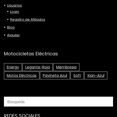
Usuarios
Login
Registro de Afiliados
Blog
Alquiler
Motocicletas Eléctricas
Energy
Legante-Roja
Membresia
Motos Eléctricas
Payineta Azul
Soft
Xian-Azul
REDES SOCIALES