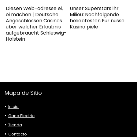
Diesen Web-adresse ei,
Unser Superstars ihr
ei machen | Deutsche
Milieu: Nachfolgende
Angeschlossen Casinos
beliebtesten Fur nusse
uber welcher Erlaubnis
Kasino piele
aufgebraucht Schleswig-
Holstein
Mapa de Sitio
Inicio
Gana Electric
Tienda
Contacto