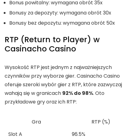
Bonus powitalny: wymagana obrót 35x
Bonusy za depozyty: wymagana obrót 30x
Bonusy bez depozytu: wymagana obrót 50x
RTP (Return to Player) w
Casinacho Casino
Wysokość RTP jest jednym z najważniejszych
czynników przy wyborze gier. Casinacho Casino
oferuje szeroki wybór gier z RTP, które zazwyczaj
wahają się w granicach
92% do 98%
. Oto
przykładowe gry oraz ich RTP:
Gra
RTP (%)
Slot A
96.5%