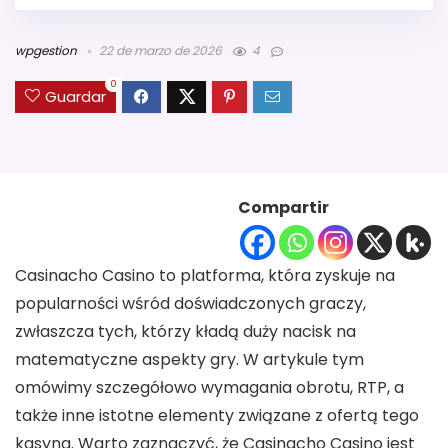
wpgestion
22 de marzo de 2026
4
0
Guardar
Compartir
Casinacho Casino to platforma, która zyskuje na
popularności wśród doświadczonych graczy,
zwłaszcza tych, którzy kładą duży nacisk na
matematyczne aspekty gry. W artykule tym
omówimy szczegółowo wymagania obrotu, RTP, a
także inne istotne elementy związane z ofertą tego
kasyna. Warto zaznaczyć, że Casinacho Casino jest