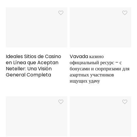
Ideales Sitios de Casino
Vavada казино
en Línea que Aceptan
официальный ресурс – с
Neteller: Una Visión
бонусами и сюрпризами для
General Completa
азартных участников
ищущих удачу