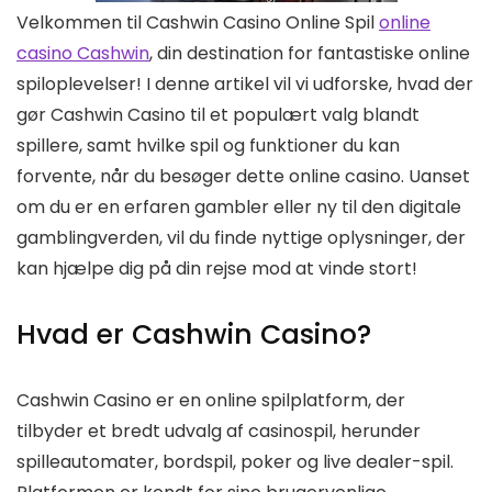
Velkommen til Cashwin Casino Online Spil
online
casino Cashwin
, din destination for fantastiske online
spiloplevelser! I denne artikel vil vi udforske, hvad der
gør Cashwin Casino til et populært valg blandt
spillere, samt hvilke spil og funktioner du kan
forvente, når du besøger dette online casino. Uanset
om du er en erfaren gambler eller ny til den digitale
gamblingverden, vil du finde nyttige oplysninger, der
kan hjælpe dig på din rejse mod at vinde stort!
Hvad er Cashwin Casino?
Cashwin Casino er en online spilplatform, der
tilbyder et bredt udvalg af casinospil, herunder
spilleautomater, bordspil, poker og live dealer-spil.