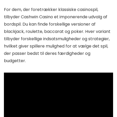
For dem, der foretrækker klassiske casinospil,
tilbyder Cashwin Casino et imponerende udvalg af
bordspil. Du kan finde forskellige versioner af
blackjack, roulette, baccarat og poker. Hver variant
tilbyder forskellige indsatsmuligheder og strategier,
hvilket giver spillere mulighed for at vælge det spil,
der passer bedst til deres færdigheder og
budgetter.