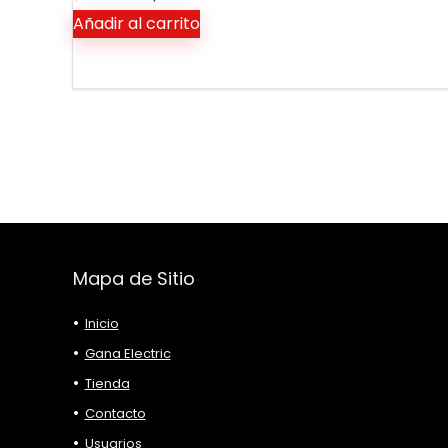
precio
precio
Añadir al carrito
original
actual
era:
es:
$ 9.250.000.
$ 8.750.000.
Mapa de Sitio
Inicio
Gana Electric
Tienda
Contacto
Usuarios