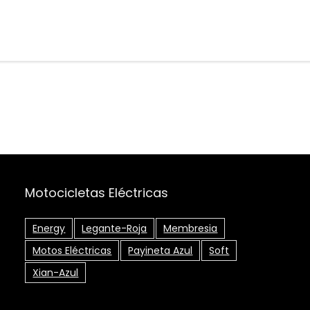
Motocicletas Eléctricas
Energy
Legante-Roja
Membresia
Motos Eléctricas
Payineta Azul
Soft
Xian-Azul