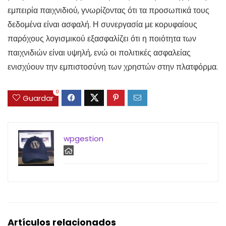
εμπειρία παιχνιδιού, γνωρίζοντας ότι τα προσωπικά τους
δεδομένα είναι ασφαλή. Η συνεργασία με κορυφαίους
παρόχους λογισμικού εξασφαλίζει ότι η ποιότητα των
παιχνιδιών είναι υψηλή, ενώ οι πολιτικές ασφαλείας
ενισχύουν την εμπιστοσύνη των χρηστών στην πλατφόρμα.
0
Guardar
wpgestion
Artículos relacionados