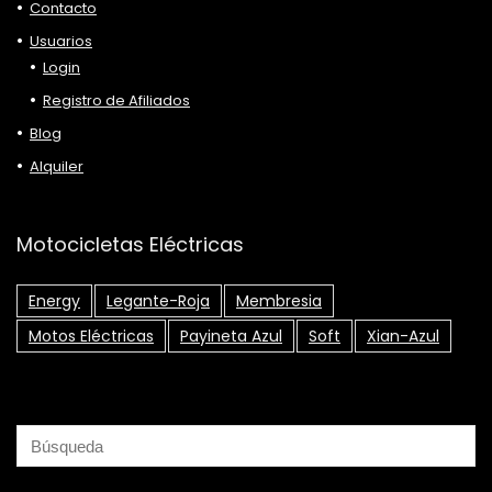
Contacto
Usuarios
Login
Registro de Afiliados
Blog
Alquiler
Motocicletas Eléctricas
Energy
Legante-Roja
Membresia
Motos Eléctricas
Payineta Azul
Soft
Xian-Azul