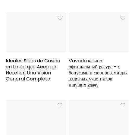
Ideales Sitios de Casino
Vavada казино
en Línea que Aceptan
официальный ресурс – с
Neteller: Una Visión
бонусами и сюрпризами для
General Completa
азартных участников
ищущих удачу