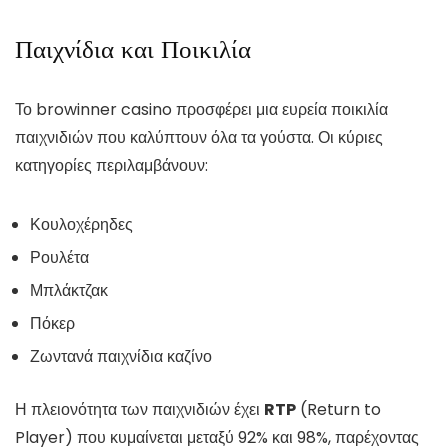
Παιχνίδια και Ποικιλία
Το browinner casino προσφέρει μια ευρεία ποικιλία
παιχνιδιών που καλύπτουν όλα τα γούστα. Οι κύριες
κατηγορίες περιλαμβάνουν:
Κουλοχέρηδες
Ρουλέτα
Μπλάκτζακ
Πόκερ
Ζωντανά παιχνίδια καζίνο
Η πλειονότητα των παιχνιδιών έχει
RTP
(Return to
Player) που κυμαίνεται μεταξύ 92% και 98%, παρέχοντας