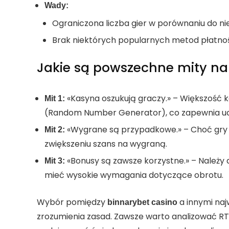
Wady:
Ograniczona liczba gier w porównaniu do n
Brak niektórych popularnych metod płatno
Jakie są powszechne mity na
«Kasyna oszukują graczy.» – Większość k
Mit 1:
(Random Number Generator), co zapewnia uc
«Wygrane są przypadkowe.» – Choć gry s
Mit 2:
zwiększeniu szans na wygraną.
«Bonusy są zawsze korzystne.» – Należy
Mit 3:
mieć wysokie wymagania dotyczące obrotu.
Wybór pomiędzy
a innymi naj
binnarybet casino
zrozumienia zasad. Zawsze warto analizować R