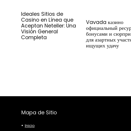
Ideales Sitios de
Casino en Línea que
Vavada казино
Aceptan Neteller: Una
официальный ресур
Visión General
бонусами и сюрпри
Completa
для азартных участ
ищущих удачу
Mapa de Sitio
Inicio