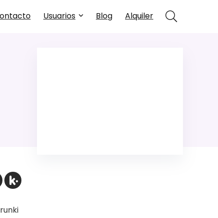
ontacto
Usuarios
Blog
Alquiler
runki