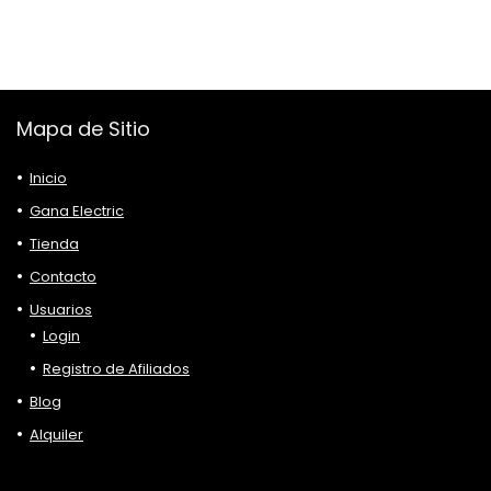
Mapa de Sitio
Inicio
Gana Electric
Tienda
Contacto
Usuarios
Login
Registro de Afiliados
Blog
Alquiler