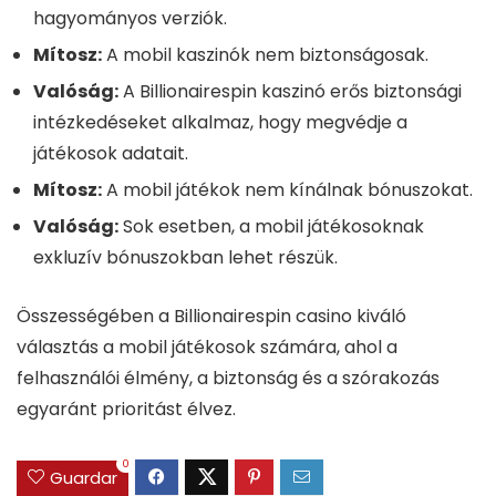
hagyományos verziók.
Mítosz:
A mobil kaszinók nem biztonságosak.
Valóság:
A Billionairespin kaszinó erős biztonsági
intézkedéseket alkalmaz, hogy megvédje a
játékosok adatait.
Mítosz:
A mobil játékok nem kínálnak bónuszokat.
Valóság:
Sok esetben, a mobil játékosoknak
exkluzív bónuszokban lehet részük.
Összességében a Billionairespin casino kiváló
választás a mobil játékosok számára, ahol a
felhasználói élmény, a biztonság és a szórakozás
egyaránt prioritást élvez.
0
Guardar