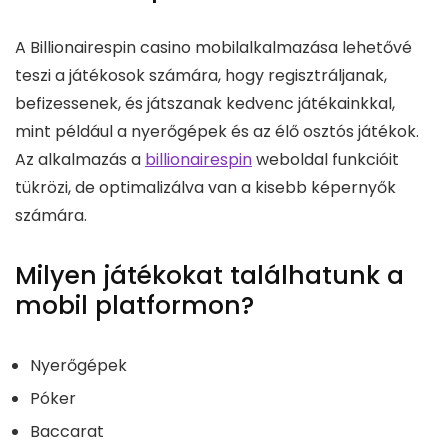
A Billionairespin casino mobilalkalmazása lehetővé
teszi a játékosok számára, hogy regisztráljanak,
befizessenek, és játszanak kedvenc játékainkkal,
mint például a nyerőgépek és az élő osztós játékok.
Az alkalmazás a
billionairespin
weboldal funkcióit
tükrözi, de optimalizálva van a kisebb képernyők
számára.
Milyen játékokat találhatunk a
mobil platformon?
Nyerőgépek
Póker
Baccarat