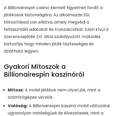
A Billionairespin casino kiemelt figyelmet fordít a
játékosok biztonságára. Az alkalmazás SSL
titkosítással van ellátva, amely megvédi a
felhasználói adatokat és tranzakciókat. Ezen kívül a
Szerencsejáték Zrt. által szabályozott működés
biztosítja, hogy minden játék tisztességes és
átlátható legyen.
Gyakori Mítoszok a
Billionairespin kaszinóról
Mítosz:
A mobil játékok nem olyan jók, mint a
számítógépes verziók.
Valóság:
A Billionairespin kaszinó mobil változatai
ugyanolyan minőségűek és élvezetesek, mint a