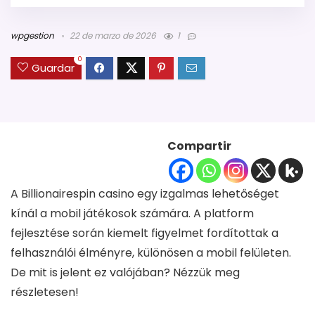
wpgestion
22 de marzo de 2026
1
0
Guardar
Compartir
A Billionairespin casino egy izgalmas lehetőséget
kínál a mobil játékosok számára. A platform
fejlesztése során kiemelt figyelmet fordítottak a
felhasználói élményre, különösen a mobil felületen.
De mit is jelent ez valójában? Nézzük meg
részletesen!