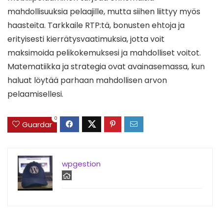
mahdollisuuksia pelaajille, mutta siihen liittyy myös
haasteita. Tarkkaile RTP:tä, bonusten ehtoja ja
erityisesti kierrätysvaatimuksia, jotta voit
maksimoida pelikokemuksesi ja mahdolliset voitot.
Matematiikka ja strategia ovat avainasemassa, kun
haluat löytää parhaan mahdollisen arvon
pelaamisellesi.
0
Guardar
wpgestion