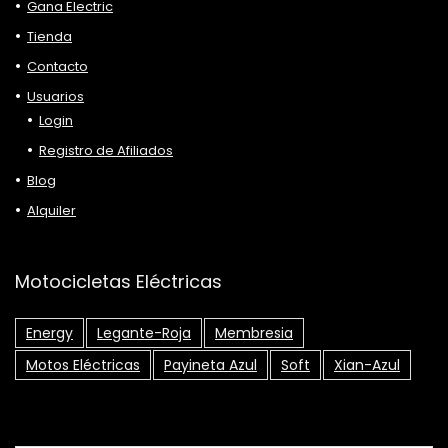
Gana Electric
Tienda
Contacto
Usuarios
Login
Registro de Afiliados
Blog
Alquiler
Motocicletas Eléctricas
Energy
Legante-Roja
Membresia
Motos Eléctricas
Payineta Azul
Soft
Xian-Azul