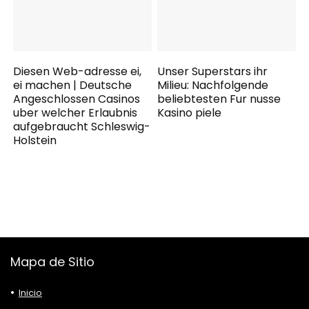
Diesen Web-adresse ei,
Unser Superstars ihr
ei machen | Deutsche
Milieu: Nachfolgende
Angeschlossen Casinos
beliebtesten Fur nusse
uber welcher Erlaubnis
Kasino piele
aufgebraucht Schleswig-
Holstein
Mapa de Sitio
Inicio