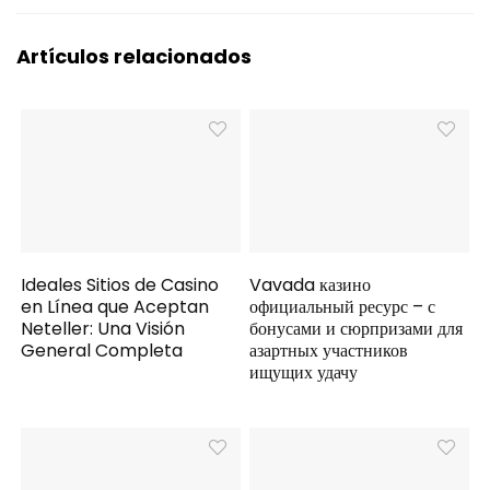
Artículos relacionados
Ideales Sitios de Casino
Vavada казино
en Línea que Aceptan
официальный ресурс – с
Neteller: Una Visión
бонусами и сюрпризами для
General Completa
азартных участников
ищущих удачу