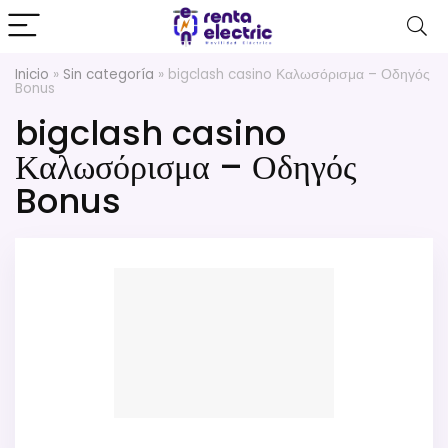
Inicio
»
Sin categoría
»
bigclash casino Καλωσόρισμα – Οδηγός
Bonus
bigclash casino
Καλωσόρισμα – Οδηγός
Bonus