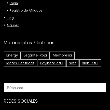
Login
Registro de Afiliados
Blog
Alquiler
Motocicletas Eléctricas
Energy
Legante-Roja
Membresia
Motos Eléctricas
Payineta Azul
Soft
Xian-Azul
REDES SOCIALES