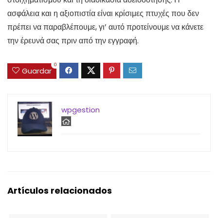
ασφάλεια και η αξιοπιστία είναι κρίσιμες πτυχές που δεν
πρέπει να παραβλέπουμε, γι’ αυτό προτείνουμε να κάνετε
την έρευνά σας πριν από την εγγραφή.
0
Guardar
wpgestion
Artículos relacionados