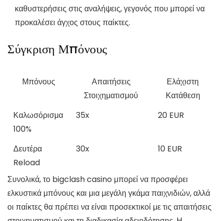
καθυστερήσεις στις αναλήψεις, γεγονός που μπορεί να
προκαλέσει άγχος στους παίκτες.
Σύγκριση Μπόνους
Μπόνους
Απαιτήσεις
Ελάχιστη
Στοιχηματισμού
Κατάθεση
Καλωσόρισμα
35x
20 EUR
100%
Δευτέρα
30x
10 EUR
Reload
Συνολικά, το bigclash casino μπορεί να προσφέρει
ελκυστικά μπόνους και μια μεγάλη γκάμα παιχνιδιών, αλλά
οι παίκτες θα πρέπει να είναι προσεκτικοί με τις απαιτήσεις
στοιχηματισμού και τη διαδικασία αδειοδότησης. Η