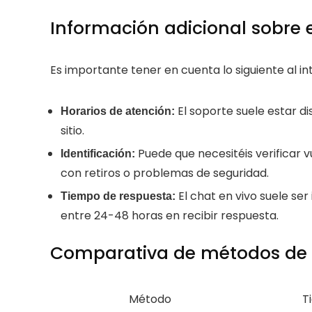
Información adicional sobre e
Es importante tener en cuenta lo siguiente al in
El soporte suele estar di
Horarios de atención:
sitio.
Puede que necesitéis verificar 
Identificación:
con retiros o problemas de seguridad.
El chat en vivo suele se
Tiempo de respuesta:
entre 24-48 horas en recibir respuesta.
Comparativa de métodos de
Método
T