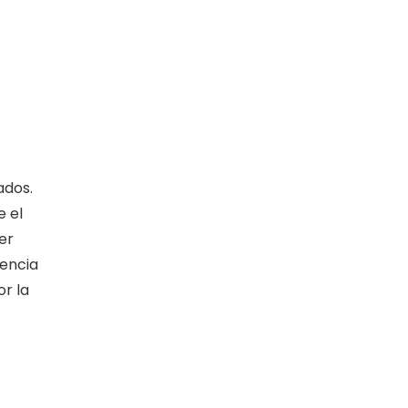
ados.
e el
er
rencia
or la