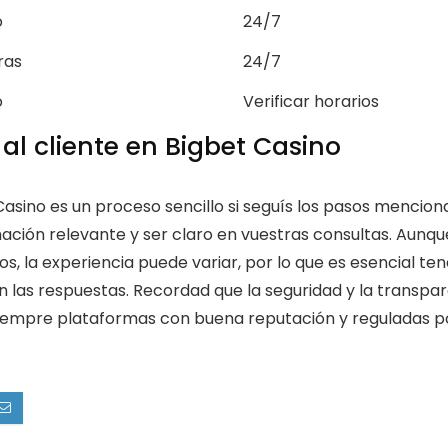
o
24/7
ras
24/7
o
Verificar horarios
al cliente en Bigbet Casino
Casino es un proceso sencillo si seguís los pasos mencion
ión relevante y ser claro en vuestras consultas. Aunqu
 la experiencia puede variar, por lo que es esencial ten
n las respuestas. Recordad que la seguridad y la transpa
id siempre plataformas con buena reputación y reguladas p