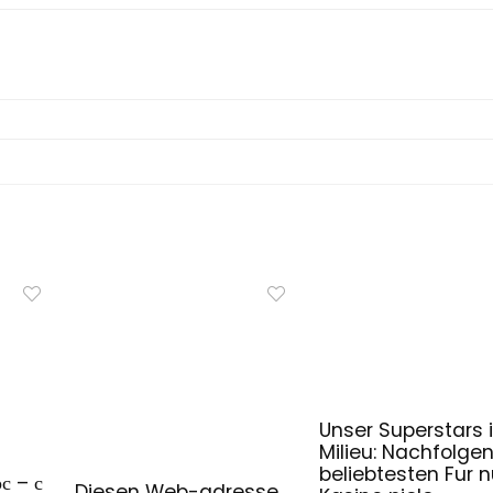
Unser Superstars i
Milieu: Nachfolge
beliebtesten Fur 
с – с
Diesen Web-adresse