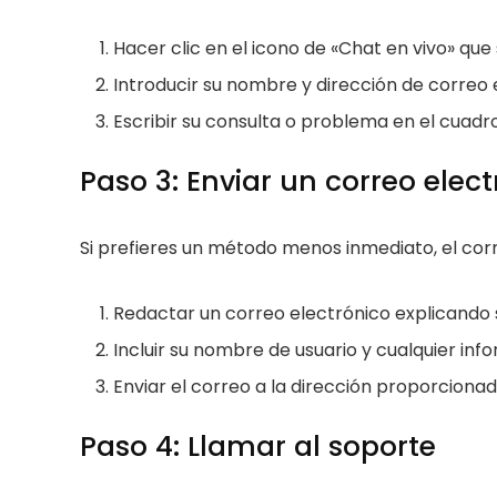
Hacer clic en el icono de «Chat en vivo» que 
Introducir su nombre y dirección de correo 
Escribir su consulta o problema en el cuadr
Paso 3: Enviar un correo elec
Si prefieres un método menos inmediato, el corr
Redactar un correo electrónico explicando 
Incluir su nombre de usuario y cualquier info
Enviar el correo a la dirección proporcionad
Paso 4: Llamar al soporte