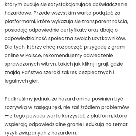
którym buduje się satysfakcjonujące doświadczenie
hazardowe. Przede wszystkim warto podążać za
platformami, które wykazują się transparentnością,
posiadają odpowiednie certyfikaty oraz dbają o
odpowiedzialność społeczną swoich użytkowników.
Dla tych, którzy chcą rozpocząć przygodę z grami
online w Polsce, rekomendujemy odwiedzenie
sprawdzonych witryn, takich jak kliknij i graj!, gdzie
znajdą Państwo szeroki zakres bezpiecznych i
legalnych gier.
Podkreślmy jednak, że hazard online powinien być
rozrywką w zasięgu ręki, nie zaś źródłem problemów
— z tego powodu warto korzystać z platform, które
wspierają odpowiedzialne granie i edukują na temat
ryzyk związanych z hazardem.