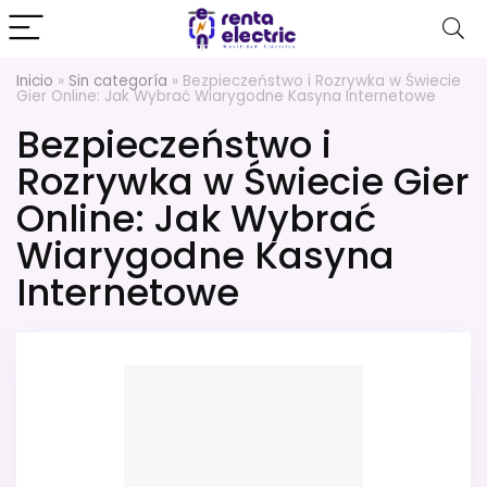
Inicio
»
Sin categoría
»
Bezpieczeństwo i Rozrywka w Świecie
Gier Online: Jak Wybrać Wiarygodne Kasyna Internetowe
Bezpieczeństwo i
Rozrywka w Świecie Gier
Online: Jak Wybrać
Wiarygodne Kasyna
Internetowe