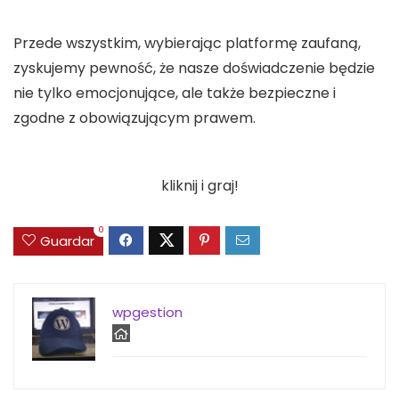
Przede wszystkim, wybierając platformę zaufaną,
zyskujemy pewność, że nasze doświadczenie będzie
nie tylko emocjonujące, ale także bezpieczne i
zgodne z obowiązującym prawem.
kliknij i graj!
0
Guardar
wpgestion