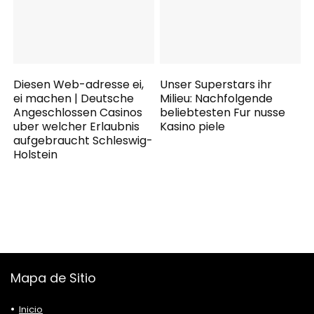
Diesen Web-adresse ei,
Unser Superstars ihr
ei machen | Deutsche
Milieu: Nachfolgende
Angeschlossen Casinos
beliebtesten Fur nusse
uber welcher Erlaubnis
Kasino piele
aufgebraucht Schleswig-
Holstein
Mapa de Sitio
Inicio