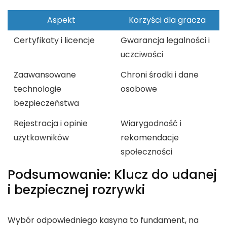
Aspekt
Korzyści dla gracza
Certyfikaty i licencje
Gwarancja legalności i
uczciwości
Zaawansowane
Chroni środki i dane
technologie
osobowe
bezpieczeństwa
Rejestracja i opinie
Wiarygodność i
użytkowników
rekomendacje
społeczności
Podsumowanie: Klucz do udanej
i bezpiecznej rozrywki
Wybór odpowiedniego kasyna to fundament, na