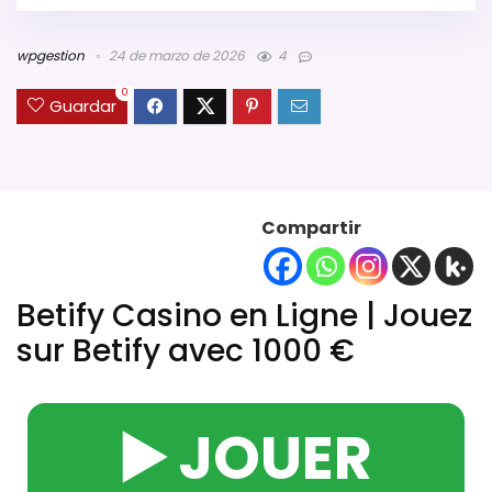
wpgestion
24 de marzo de 2026
4
0
Guardar
Compartir
Betify Casino en Ligne | Jouez
sur Betify avec 1000 €
▶️ JOUER