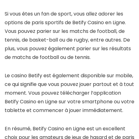
Si vous êtes un fan de sport, vous allez adorer les
options de paris sportifs de Betify Casino en Ligne.
Vous pouvez parier sur les matchs de football, de
tennis, de basket-ball ou de rugby, entre autres. De
plus, vous pouvez également parier sur les résultats
de matchs de football ou de tennis.
Le casino Betify est également disponible sur mobile,
ce qui signifie que vous pouvez jouer partout et à tout
moment. Vous pouvez télécharger l’application
Betify Casino en Ligne sur votre smartphone ou votre
tablette et commencer à jouer immédiatement.
En résumé, Betify Casino en Ligne est un excellent
choix pour les amateurs de jeux de hasard et de paris