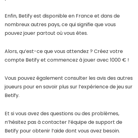
Enfin, Betify est disponible en France et dans de
nombreux autres pays, ce qui signifie que vous
pouvez jouer partout où vous êtes.
Alors, qu’est-ce que vous attendez ? Créez votre
compte Betify et commencez à jouer avec 1000 € !
Vous pouvez également consulter les avis des autres
joueurs pour en savoir plus sur l’expérience de jeu sur
Betify.
Et si vous avez des questions ou des problèmes,
n’hésitez pas à contacter l’équipe de support de
Betify pour obtenir l’aide dont vous avez besoin.