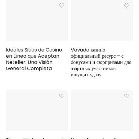
Ideales Sitios de Casino
Vavada казино
en Línea que Aceptan
официальный ресурс – с
Neteller: Una Visión
бонусами и сюрпризами для
General Completa
азартных участников
ищущих удачу