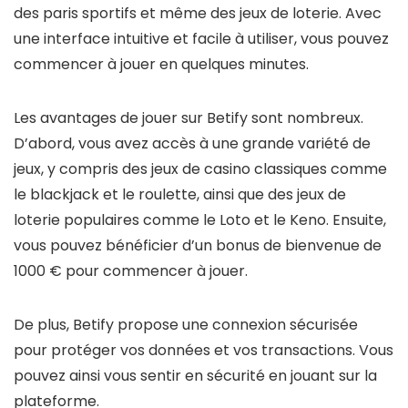
des paris sportifs et même des jeux de loterie. Avec
une interface intuitive et facile à utiliser, vous pouvez
commencer à jouer en quelques minutes.
Les avantages de jouer sur Betify sont nombreux.
D’abord, vous avez accès à une grande variété de
jeux, y compris des jeux de casino classiques comme
le blackjack et le roulette, ainsi que des jeux de
loterie populaires comme le Loto et le Keno. Ensuite,
vous pouvez bénéficier d’un bonus de bienvenue de
1000 € pour commencer à jouer.
De plus, Betify propose une connexion sécurisée
pour protéger vos données et vos transactions. Vous
pouvez ainsi vous sentir en sécurité en jouant sur la
plateforme.