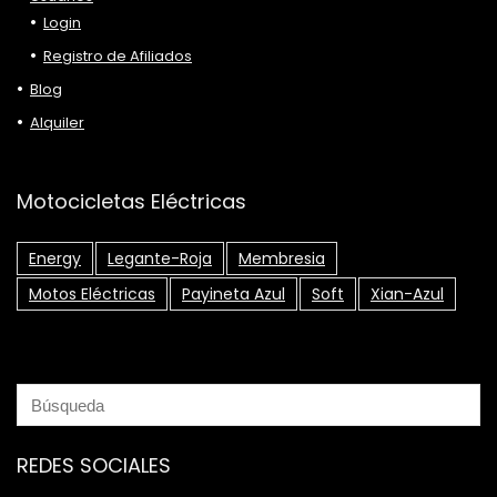
Login
Registro de Afiliados
Blog
Alquiler
Motocicletas Eléctricas
Energy
Legante-Roja
Membresia
Motos Eléctricas
Payineta Azul
Soft
Xian-Azul
REDES SOCIALES