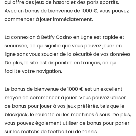
qui offre des jeux de hasard et des paris sportifs.
Avec un bonus de bienvenue de 1000 €, vous pouvez
commencer à jouer immédiatement.
La connexion à Betify Casino en Ligne est rapide et
sécurisée, ce qui signifie que vous pouvez jouer en
ligne sans vous soucier de la sécurité de vos données.
De plus, le site est disponible en français, ce qui
facilite votre navigation.
Le bonus de bienvenue de 1000 € est un excellent
moyen de commencer à jouer. Vous pouvez utiliser
ce bonus pour jouer à vos jeux préférés, tels que le
blackjack, le roulette ou les machines à sous. De plus,
vous pouvez également utiliser ce bonus pour parier
sur les matchs de football ou de tennis.