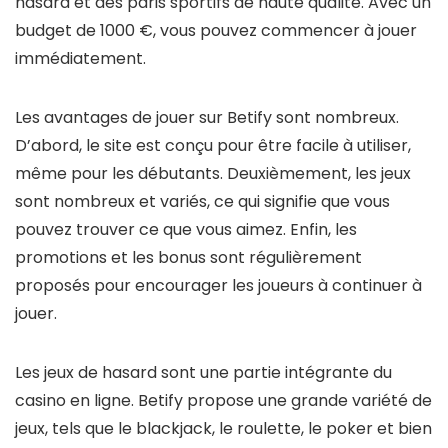
hasard et des paris sportifs de haute qualité. Avec un
budget de 1000 €, vous pouvez commencer à jouer
immédiatement.
Les avantages de jouer sur Betify sont nombreux.
D’abord, le site est conçu pour être facile à utiliser,
même pour les débutants. Deuxièmement, les jeux
sont nombreux et variés, ce qui signifie que vous
pouvez trouver ce que vous aimez. Enfin, les
promotions et les bonus sont régulièrement
proposés pour encourager les joueurs à continuer à
jouer.
Les jeux de hasard sont une partie intégrante du
casino en ligne. Betify propose une grande variété de
jeux, tels que le blackjack, le roulette, le poker et bien