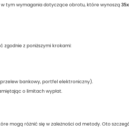
su, w tym wymagania dotyczące obrotu, które wynoszą
35x
 zgodnie z poniższymi krokami:
rzelew bankowy, portfel elektroniczny).
miętając o limitach wypłat.
które mogą różnić się w zależności od metody. Oto szczegó