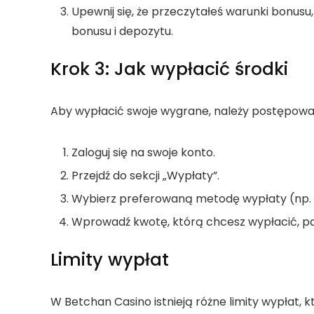
Upewnij się, że przeczytałeś warunki bonu
bonusu i depozytu.
Krok 3: Jak wypłacić środki
Aby wypłacić swoje wygrane, należy postępować
Zaloguj się na swoje konto.
Przejdź do sekcji „Wypłaty”.
Wybierz preferowaną metodę wypłaty (np. p
Wprowadź kwotę, którą chcesz wypłacić, pa
Limity wypłat
W Betchan Casino istnieją różne limity wypłat, 