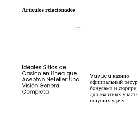
Artículos relacionados
Ideales Sitios de
Casino en Línea que
Vavada казино
Aceptan Neteller: Una
официальный ресур
Visión General
бонусами и сюрпри
Completa
для азартных участ
ищущих удачу