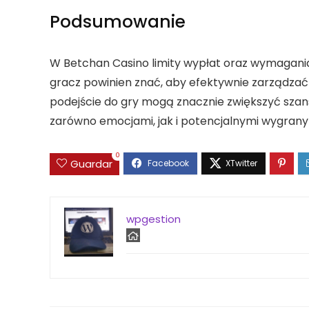
Podsumowanie
W Betchan Casino limity wypłat oraz wymagani
gracz powinien znać, aby efektywnie zarządzać
podejście do gry mogą znacznie zwiększyć szans
zarówno emocjami, jak i potencjalnymi wygrany
0
Guardar
wpgestion