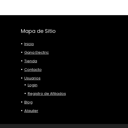
Mapa de Sitio
Inicio
Gana Electric
Tienda
Contacto
Usuarios
Login
Registro de Afiliados
Blog
Alquiler