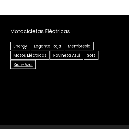
Motocicletas Eléctricas
Energy
Legante-Roja
Membresia
Motos Eléctricas
Payineta Azul
Soft
Xian-Azul