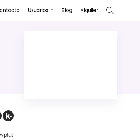
ontacto
Usuarios
Blog
Alquiler
wypłat