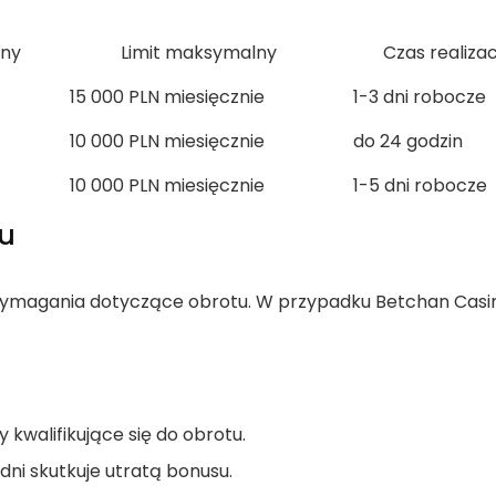
lny
Limit maksymalny
Czas realizac
15 000 PLN miesięcznie
1-3 dni robocze
10 000 PLN miesięcznie
do 24 godzin
10 000 PLN miesięcznie
1-5 dni robocze
u
 wymagania dotyczące obrotu. W przypadku Betchan Casi
kwalifikujące się do obrotu.
ni skutkuje utratą bonusu.