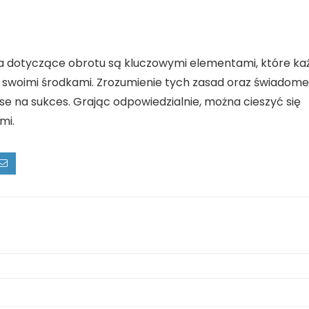
a dotyczące obrotu są kluczowymi elementami, które ka
 swoimi środkami. Zrozumienie tych zasad oraz świadome
e na sukces. Grając odpowiedzialnie, można cieszyć się
mi.