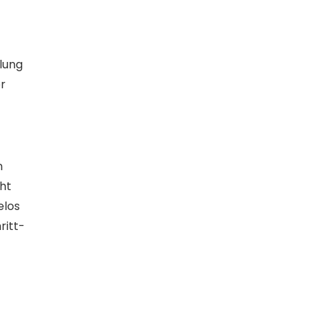
lung
r
n
cht
elos
ritt-