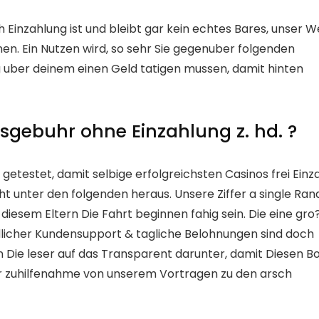
h Einzahlung ist und bleibt gar kein echtes Bares, unser 
n. Ein Nutzen wird, so sehr Sie gegenuber folgenden
ng uber deinem einen Geld tatigen mussen, damit hinten
gsgebuhr ohne Einzahlung z. hd. ?
getestet, damit selbige erfolgreichsten Casinos frei Einz
ht unter den folgenden heraus. Unsere Ziffer a single Ran
iesem Eltern Die Fahrt beginnen fahig sein. Die eine gro
undlicher Kundensupport & tagliche Belohnungen sind doch
en Die leser auf das Transparent darunter, damit Diesen B
 zuhilfenahme von unserem Vortragen zu den arsch