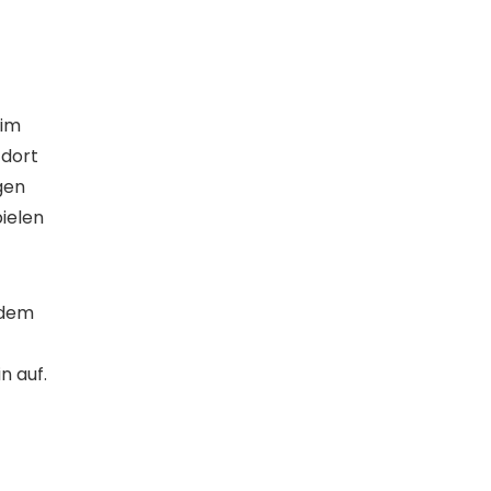
 im
 dort
gen
ielen
hdem
n auf.