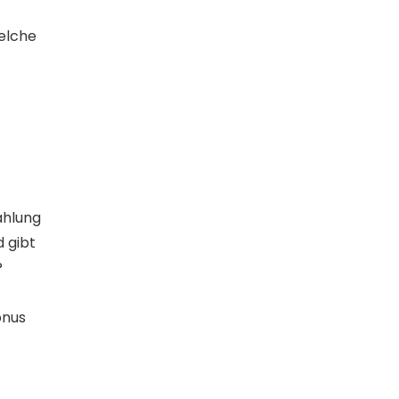
Welche
ahlung
d gibt
?
onus