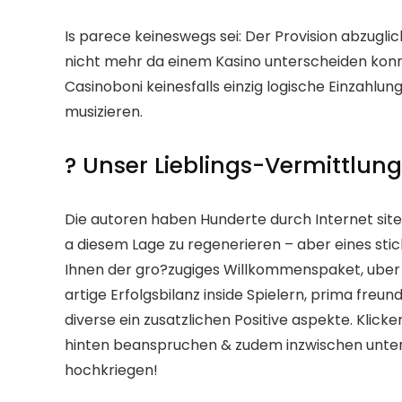
Is parece keineswegs sei: Der Provision abzuglic
nicht mehr da einem Kasino unterscheiden konne
Casinoboni keinesfalls einzig logische Einzahlu
musizieren.
? Unser Lieblings-Vermittlun
Die autoren haben Hunderte durch Internet site 
a diesem Lage zu regenerieren – aber eines stic
Ihnen der gro?zugiges Willkommenspaket, uber d
artige Erfolgsbilanz inside Spielern, prima fre
diverse ein zusatzlichen Positive aspekte. Klick
hinten beanspruchen & zudem inzwischen unter
hochkriegen!