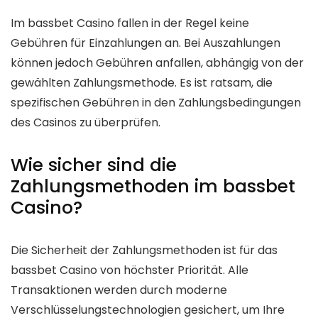
Im bassbet Casino fallen in der Regel keine
Gebühren für Einzahlungen an. Bei Auszahlungen
können jedoch Gebühren anfallen, abhängig von der
gewählten Zahlungsmethode. Es ist ratsam, die
spezifischen Gebühren in den Zahlungsbedingungen
des Casinos zu überprüfen.
Wie sicher sind die
Zahlungsmethoden im bassbet
Casino?
Die Sicherheit der Zahlungsmethoden ist für das
bassbet Casino von höchster Priorität. Alle
Transaktionen werden durch moderne
Verschlüsselungstechnologien gesichert, um Ihre