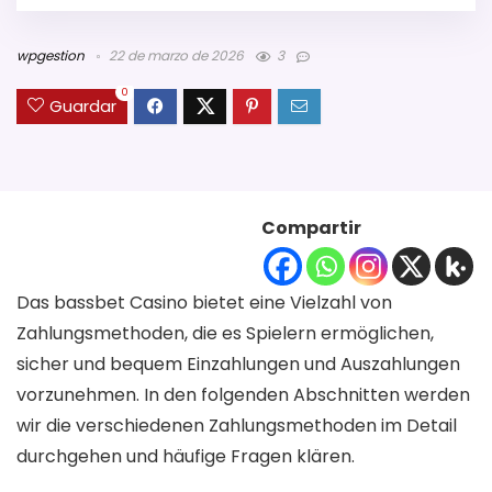
wpgestion
22 de marzo de 2026
3
0
Guardar
Compartir
Das bassbet Casino bietet eine Vielzahl von
Zahlungsmethoden, die es Spielern ermöglichen,
sicher und bequem Einzahlungen und Auszahlungen
vorzunehmen. In den folgenden Abschnitten werden
wir die verschiedenen Zahlungsmethoden im Detail
durchgehen und häufige Fragen klären.