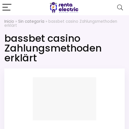
Inicio
»
Sin categoría
»
bassbet casino Zahlungsmethoden
erklärt
bassbet casino
Zahlungsmethoden
erklärt