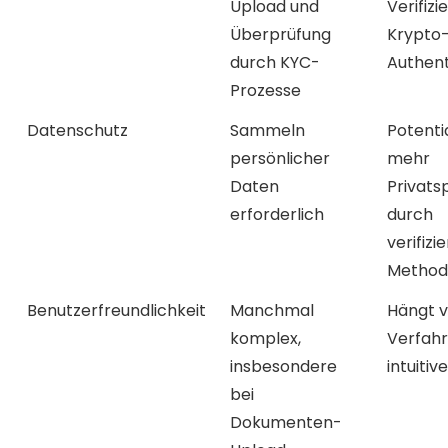
Upload und
Verifizi
Überprüfung
Krypto
durch KYC-
Authent
Prozesse
Datenschutz
Sammeln
Potentia
persönlicher
mehr
Daten
Privatsp
erforderlich
durch
verifizi
Method
Benutzerfreundlichkeit
Manchmal
Hängt 
komplex,
Verfahr
insbesondere
intuitiv
bei
Dokumenten-