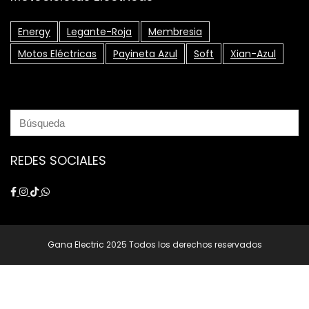
Energy
Legante-Roja
Membresia
Motos Eléctricas
Payineta Azul
Soft
Xian-Azul
REDES SOCIALES
Gana Electric 2025 Todos los derechos reservados