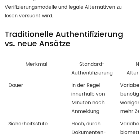
Verifizierungsmodelle und legale Alternativen zu
lösen versucht wird.
Traditionelle Authentifizierung
vs. neue Ansätze
Merkmal
Standard-
N
Authentifizierung
Alte
Dauer
In der Regel
Variabel
innerhalb von
benöti
Minuten nach
weniger
Anmeldung
mehr Ze
Sicherheitsstufe
Hoch, durch
Variabe
Dokumenten-
biomet