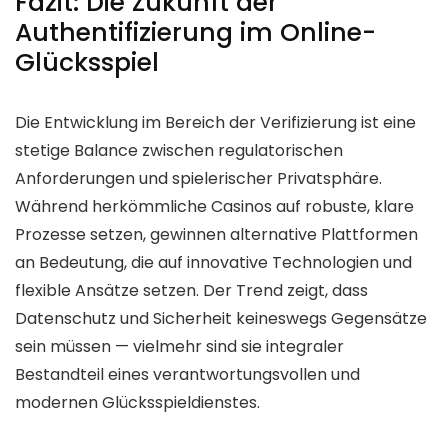
Fazit: Die Zukunft der
Authentifizierung im Online-
Glücksspiel
Die Entwicklung im Bereich der Verifizierung ist eine
stetige Balance zwischen regulatorischen
Anforderungen und spielerischer Privatsphäre.
Während herkömmliche Casinos auf robuste, klare
Prozesse setzen, gewinnen alternative Plattformen
an Bedeutung, die auf innovative Technologien und
flexible Ansätze setzen. Der Trend zeigt, dass
Datenschutz und Sicherheit keineswegs Gegensätze
sein müssen — vielmehr sind sie integraler
Bestandteil eines verantwortungsvollen und
modernen Glücksspieldienstes.