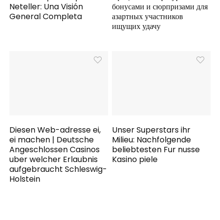
Neteller: Una Visión
бонусами и сюрпризами для
General Completa
азартных участников
ищущих удачу
Diesen Web-adresse ei,
Unser Superstars ihr
ei machen | Deutsche
Milieu: Nachfolgende
Angeschlossen Casinos
beliebtesten Fur nusse
uber welcher Erlaubnis
Kasino piele
aufgebraucht Schleswig-
Holstein