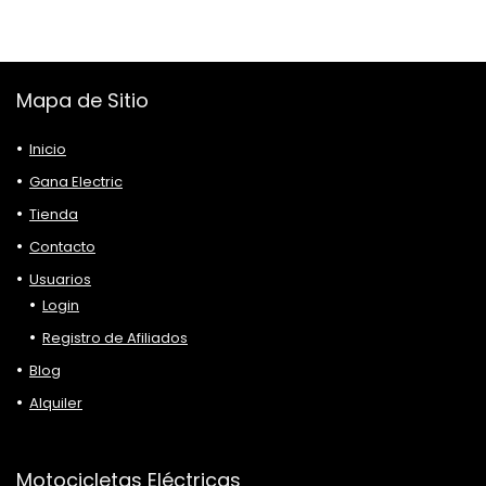
Mapa de Sitio
Inicio
Gana Electric
Tienda
Contacto
Usuarios
Login
Registro de Afiliados
Blog
Alquiler
Motocicletas Eléctricas