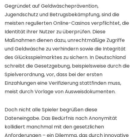
Gegründet auf Geldwäscheprävention,
Jugendschutz und Betrugsbekämpfung, sind die
meisten regulierten Online-Casinos verpflichtet, die
Identität ihrer Nutzer zu überprüfen. Diese
Maßnahmen dienen dazu, unrechtmäßige Zugriffe
und Geldwäsche zu verhindern sowie die Integrität
des Glücksspielmarktes zu sichern. In Deutschland
schreibt die Gesetzgebung, beispielsweise durch die
Spielverordnung, vor, dass bei der ersten
Einzahlungen eine Verifizierung stattfinden muss,
meist durch Vorlage von Ausweisdokumenten.
Doch nicht alle Spieler begrüßen diese
Dateneingabe. Das Bedürfnis nach Anonymität
kollidiert manchmal mit den gesetzlichen
Anforderungen – ein Dilemma, das durch innovative