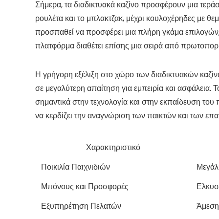
Σήμερα, τα διαδικτυακά καζίνο προσφέρουν μια τεράσ
ρουλέτα και το μπλακτζακ, μέχρι κουλοχέρηδες με θε
προσπαθεί να προσφέρει μια πλήρη γκάμα επιλογών, ι
πλατφόρμα διαθέτει επίσης μια σειρά από πρωτοπορι
Η γρήγορη εξέλιξη στο χώρο των διαδικτυακών καζίν
σε μεγαλύτερη απαίτηση για εμπειρία και ασφάλεια. 
σημαντικά στην τεχνολογία και στην εκπαίδευση του
να κερδίζει την αναγνώριση των παικτών και των επ
Χαρακτηριστικό
Ποικιλία Παιχνιδιών
Μεγάλ
Μπόνους και Προσφορές
Ελκυσ
Εξυπηρέτηση Πελατών
Άμεση