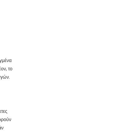
ηγμένα
ον, το
αγών.
κτες
πορούν
άν