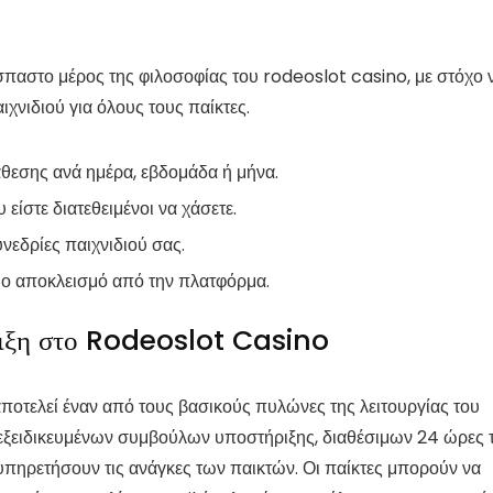
παστο μέρος της φιλοσοφίας του rodeoslot casino, με στόχο 
χνιδιού για όλους τους παίκτες.
θεσης ανά ημέρα, εβδομάδα ή μήνα.
είστε διατεθειμένοι να χάσετε.
υνεδρίες παιχνιδιού σας.
ο αποκλεισμό από την πλατφόρμα.
ριξη στο Rodeoslot Casino
οτελεί έναν από τους βασικούς πυλώνες της λειτουργίας του
 εξειδικευμένων συμβούλων υποστήριξης, διαθέσιμων 24 ώρες 
ξυπηρετήσουν τις ανάγκες των παικτών. Οι παίκτες μπορούν να