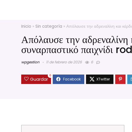
Inicio
»
Sin categoría
»
Απόλαυσε την αδρεναλίνη και κέρδι
Απόλαυσε την αδρεναλίνη κ
συναρπαστικό παιχνίδι ro
wpgestion
11 de febrero de 2026
6
0
Guardar