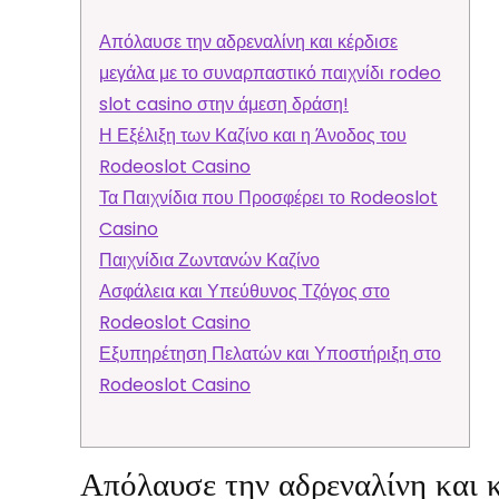
Απόλαυσε την αδρεναλίνη και κέρδισε
μεγάλα με το συναρπαστικό παιχνίδι rodeo
slot casino στην άμεση δράση!
Η Εξέλιξη των Καζίνο και η Άνοδος του
Rodeoslot Casino
Τα Παιχνίδια που Προσφέρει το Rodeoslot
Casino
Παιχνίδια Ζωντανών Καζίνο
Ασφάλεια και Υπεύθυνος Τζόγος στο
Rodeoslot Casino
Εξυπηρέτηση Πελατών και Υποστήριξη στο
Rodeoslot Casino
Απόλαυσε την αδρεναλίνη και 