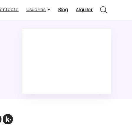
ontacto
Usuarios
Blog
Alquiler