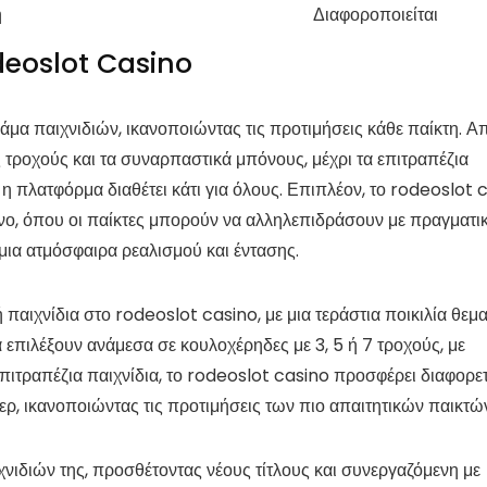
ή
Διαφοροποιείται
odeoslot Casino
μα παιχνιδιών, ικανοποιώντας τις προτιμήσεις κάθε παίκτη. Α
 τροχούς και τα συναρπαστικά μπόνους, μέχρι τα επιτραπέζια
 η πλατφόρμα διαθέτει κάτι για όλους. Επιπλέον, το rodeoslot 
ίνο, όπου οι παίκτες μπορούν να αλληλεπιδράσουν με πραγματι
ια ατμόσφαιρα ρεαλισμού και έντασης.
παιχνίδια στο rodeoslot casino, με μια τεράστια ποικιλία θεμ
 επιλέξουν ανάμεσα σε κουλοχέρηδες με 3, 5 ή 7 τροχούς, με
επιτραπέζια παιχνίδια, το rodeoslot casino προσφέρει διαφορετ
ερ, ικανοποιώντας τις προτιμήσεις των πιο απαιτητικών παικτώ
ιδιών της, προσθέτοντας νέους τίτλους και συνεργαζόμενη με