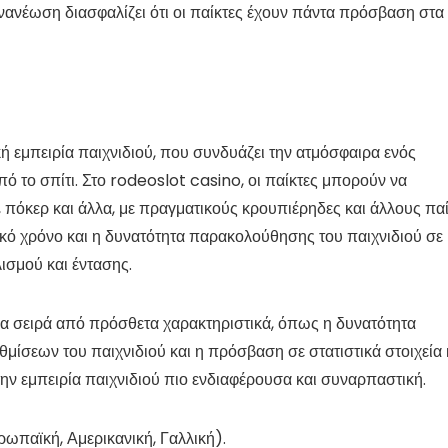
ανέωση διασφαλίζει ότι οι παίκτες έχουν πάντα πρόσβαση στα
ή εμπειρία παιχνιδιού, που συνδυάζει την ατμόσφαιρα ενός
ό το σπίτι. Στο rodeoslot casino, οι παίκτες μπορούν να
πόκερ και άλλα, με πραγματικούς κρουπιέρηδες και άλλους παί
κό χρόνο και η δυνατότητα παρακολούθησης του παιχνιδιού σε
ισμού και έντασης.
ια σειρά από πρόσθετα χαρακτηριστικά, όπως η δυνατότητα
μίσεων του παιχνιδιού και η πρόσβαση σε στατιστικά στοιχεία 
την εμπειρία παιχνιδιού πιο ενδιαφέρουσα και συναρπαστική.
ωπαϊκή, Αμερικανική, Γαλλική).