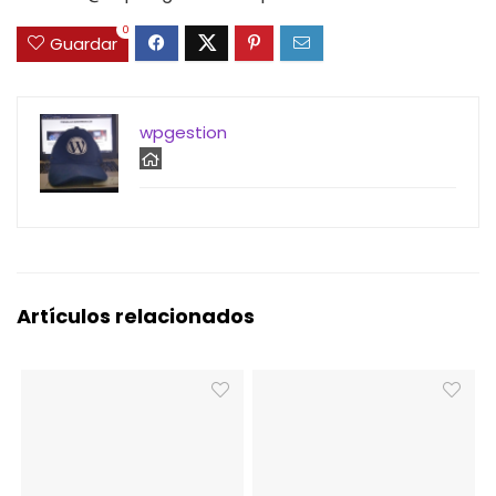
0
Guardar
wpgestion
Artículos relacionados