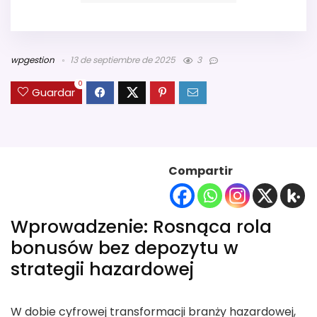
wpgestion
13 de septiembre de 2025
3
0
Guardar
Compartir
Wprowadzenie: Rosnąca rola
bonusów bez depozytu w
strategii hazardowej
W dobie cyfrowej transformacji branży hazardowej,