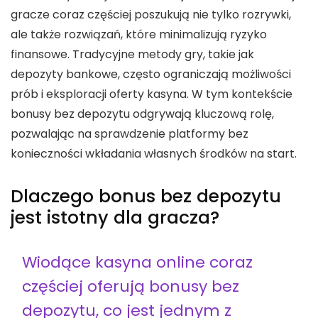
gracze coraz częściej poszukują nie tylko rozrywki,
ale także rozwiązań, które minimalizują ryzyko
finansowe. Tradycyjne metody gry, takie jak
depozyty bankowe, często ograniczają możliwości
prób i eksploracji oferty kasyna. W tym kontekście
bonusy bez depozytu odgrywają kluczową rolę,
pozwalając na sprawdzenie platformy bez
konieczności wkładania własnych środków na start.
Dlaczego bonus bez depozytu
jest istotny dla gracza?
Wiodące kasyna online coraz
częściej oferują bonusy bez
depozytu, co jest jednym z