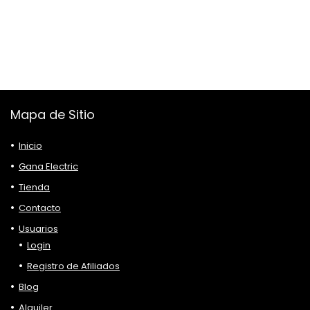
Mapa de Sitio
Inicio
Gana Electric
Tienda
Contacto
Usuarios
Login
Registro de Afiliados
Blog
Alquiler