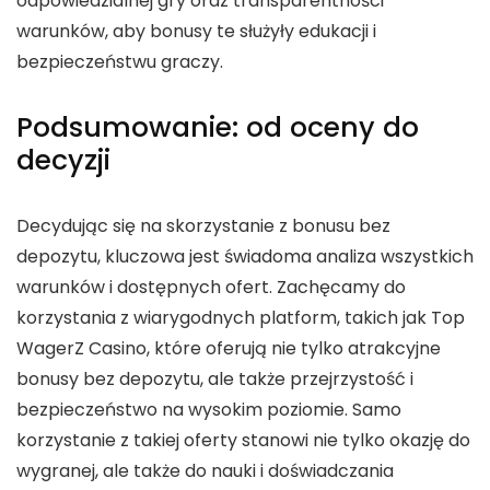
odpowiedzialnej gry oraz transparentności
warunków, aby bonusy te służyły edukacji i
bezpieczeństwu graczy.
Podsumowanie: od oceny do
decyzji
Decydując się na skorzystanie z bonusu bez
depozytu, kluczowa jest świadoma analiza wszystkich
warunków i dostępnych ofert. Zachęcamy do
korzystania z wiarygodnych platform, takich jak Top
WagerZ Casino, które oferują nie tylko atrakcyjne
bonusy bez depozytu, ale także przejrzystość i
bezpieczeństwo na wysokim poziomie. Samo
korzystanie z takiej oferty stanowi nie tylko okazję do
wygranej, ale także do nauki i doświadczania