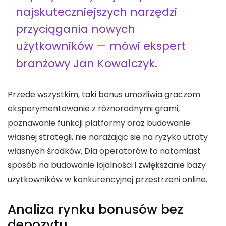
najskuteczniejszych narzędzi
przyciągania nowych
użytkowników — mówi ekspert
branżowy Jan Kowalczyk.
Przede wszystkim, taki bonus umożliwia graczom
eksperymentowanie z różnorodnymi grami,
poznawanie funkcji platformy oraz budowanie
własnej strategii, nie narażając się na ryzyko utraty
własnych środków. Dla operatorów to natomiast
sposób na budowanie lojalności i zwiększanie bazy
użytkowników w konkurencyjnej przestrzeni online.
Analiza rynku bonusów bez
depozytu