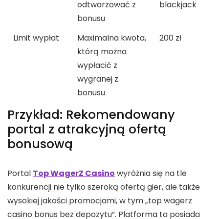
odtwarzować z
blackjack
bonusu
Limit wypłat
Maximalna kwota,
200 zł
którą można
wypłacić z
wygranej z
bonusu
Przykład: Rekomendowany
portal z atrakcyjną ofertą
bonusową
Portal
Top WagerZ Casino
wyróżnia się na tle
konkurencji nie tylko szeroką ofertą gier, ale także
wysokiej jakości promocjami, w tym „top wagerz
casino bonus bez depozytu”. Platforma ta posiada