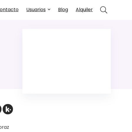
ontacto
Usuarios
Blog
Alquiler
oraz