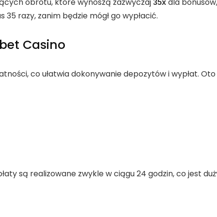
ących obrotu, które wynoszą zazwyczaj
dla bonusów,
35x
 35 razy, zanim będzie mógł go wypłacić.
sbet Casino
atności, co ułatwia dokonywanie depozytów i wypłat. Oto
płaty są realizowane zwykle w ciągu 24 godzin, co jest du