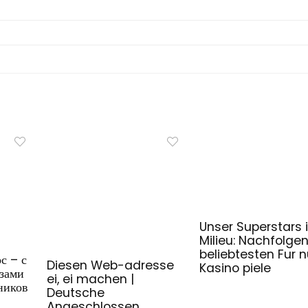
Unser Superstars i
Milieu: Nachfolge
beliebtesten Fur 
с – с
Diesen Web-adresse
Kasino piele
зами
ei, ei machen |
ников
Deutsche
Angeschlossen