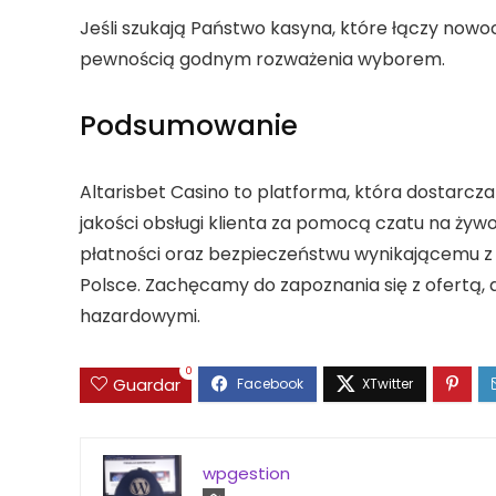
Jeśli szukają Państwo kasyna, które łączy nowoc
pewnością godnym rozważenia wyborem.
Podsumowanie
Altarisbet Casino to platforma, która dostarcza
jakości obsługi klienta za pomocą czatu na ż
płatności oraz bezpieczeństwu wynikającemu z po
Polsce. Zachęcamy do zapoznania się z ofertą,
hazardowymi.
0
Guardar
wpgestion