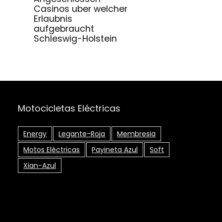
Casinos uber welcher
Erlaubnis
aufgebraucht
Schleswig-Holstein
Motocicletas Eléctricas
Energy
Legante-Roja
Membresia
Motos Eléctricas
Payineta Azul
Soft
Xian-Azul