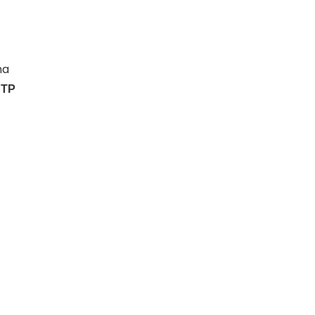
na
RTP