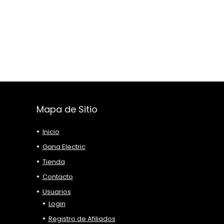
Mapa de Sitio
Inicio
Gana Electric
Tienda
Contacto
Usuarios
Login
Registro de Afiliados