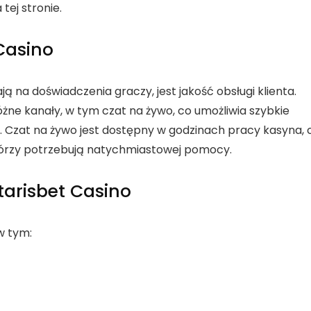
 tej stronie.
Casino
na doświadczenia graczy, jest jakość obsługi klienta.
żne kanały, w tym czat na żywo, co umożliwia szybkie
. Czat na żywo jest dostępny w godzinach pracy kasyna, 
którzy potrzebują natychmiastowej pomocy.
tarisbet Casino
w tym: