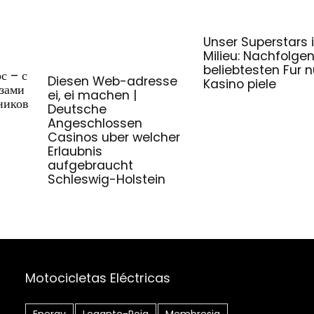
Unser Superstars i
Milieu: Nachfolge
beliebtesten Fur 
с – с
Diesen Web-adresse
Kasino piele
зами
ei, ei machen |
ников
Deutsche
Angeschlossen
Casinos uber welcher
Erlaubnis
aufgebraucht
Schleswig-Holstein
Motocicletas Eléctricas
Energy
Legante-Roja
Membresia