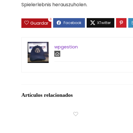
Spielerlebnis herauszuholen.
0
Guardar
wpgestion
Artículos relacionados