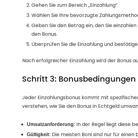
Gehen Sie zum Bereich „Einzahlung“.
Wählen Sie Ihre bevorzugte Zahlungsmethode 
Geben Sie den Betrag ein, den Sie einzahle
den Bonus.
Überprüfen Sie die Einzahlung und bestätigen
Nach erfolgreicher Einzahlung wird der Bonus 
Schritt 3: Bonusbedingungen
Jeder Einzahlungsbonus kommt mit spezifische
verstehen, wie Sie den Bonus in Echtgeld umwand
In der Regel liegt diese b
Umsatzanforderung:
Die meisten Boni sind nur für einen
Gültigkeit: