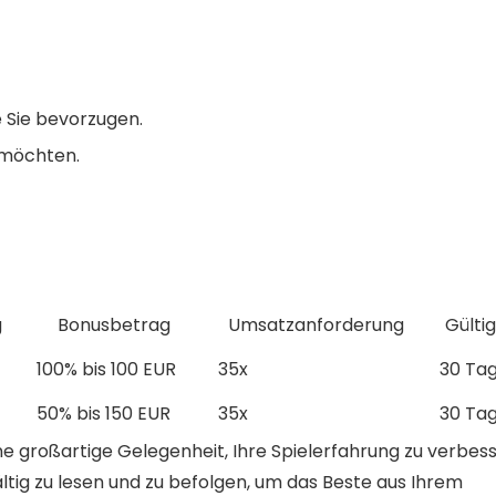
 Sie bevorzugen.
 möchten.
g
Bonusbetrag
Umsatzanforderung
Gültig
100% bis 100 EUR
35x
30 Ta
50% bis 150 EUR
35x
30 Ta
ine großartige Gelegenheit, Ihre Spielerfahrung zu verbess
ltig zu lesen und zu befolgen, um das Beste aus Ihrem