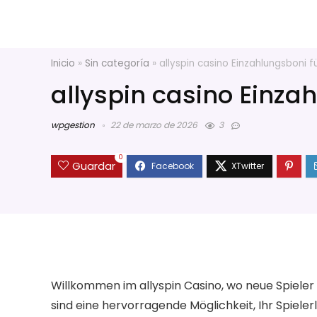
Inicio
»
Sin categoría
»
allyspin casino Einzahlungsboni f
allyspin casino Einza
wpgestion
22 de marzo de 2026
3
0
Guardar
Willkommen im allyspin Casino, wo neue Spieler 
sind eine hervorragende Möglichkeit, Ihr Spiele