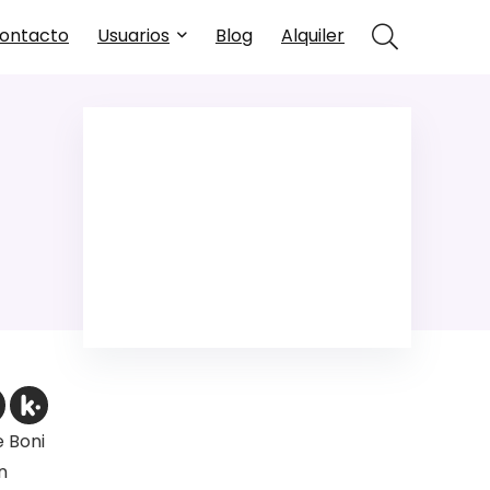
ontacto
Usuarios
Blog
Alquiler
r
e Boni
n