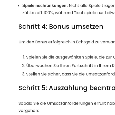
Nicht alle Spiele trag
Spieleinschränkungen:
zählen oft 100%, während Tischspiele nur teil
Schritt 4: Bonus umsetzen
Um den Bonus erfolgreich in Echtgeld zu verwand
Spielen Sie die ausgewählten Spiele, die zu
Überwachen Sie Ihren Fortschritt in Ihrem K
Stellen Sie sicher, dass Sie die Umsatzanfor
Schritt 5: Auszahlung beantr
Sobald Sie die Umsatzanforderungen erfüllt habe
vorgehen: