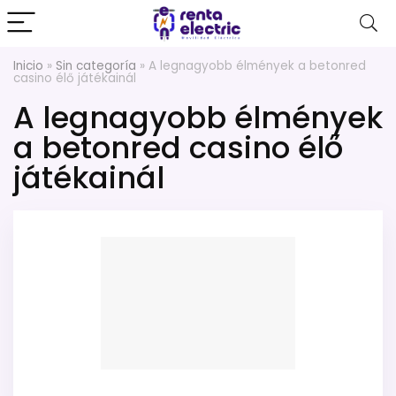
Inicio
»
Sin categoría
»
A legnagyobb élmények a betonred
casino élő játékainál
A legnagyobb élmények
a betonred casino élő
játékainál