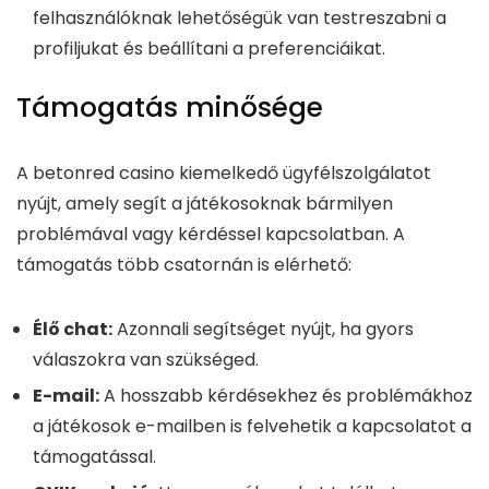
felhasználóknak lehetőségük van testreszabni a
profiljukat és beállítani a preferenciáikat.
Támogatás minősége
A betonred casino kiemelkedő ügyfélszolgálatot
nyújt, amely segít a játékosoknak bármilyen
problémával vagy kérdéssel kapcsolatban. A
támogatás több csatornán is elérhető:
Élő chat:
Azonnali segítséget nyújt, ha gyors
válaszokra van szükséged.
E-mail:
A hosszabb kérdésekhez és problémákhoz
a játékosok e-mailben is felvehetik a kapcsolatot a
támogatással.