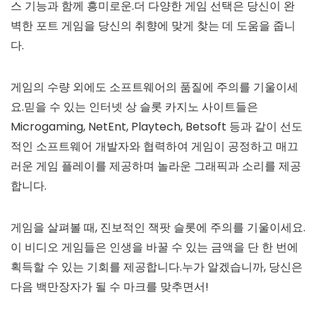
스 기능과 함께 흥미로운.더 다양한 게임 선택은 당신이 완
벽한 포트 게임을 당신의 취향에 맞게 찾는 데 도움을 줍니
다.
게임의 수량 외에도 소프트웨어의 품질에 주의를 기울이세
요.믿을 수 있는 인터넷 상 슬롯 카지노 사이트들은
Microgaming, NetEnt, Playtech, Betsoft 등과 같이 선도
적인 소프트웨어 개발자와 협력하여 게임이 공정하고 매끄
러운 게임 플레이를 제공하며 놀라운 그래픽과 소리를 제공
합니다.
게임을 살펴볼 때, 진보적인 잭팟 슬롯에 주의를 기울이세요.
이 비디오 게임들은 인생을 바꿀 수 있는 금액을 단 한 번에
획득할 수 있는 기회를 제공합니다.누가 알겠습니까, 당신은
다음 백만장자가 될 수 마크를 맞추면서!