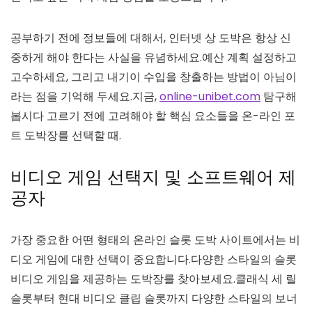
공부하기 전에 정보들에 대해서, 인터넷 상 도박은 항상 신
중하게 해야 한다는 사실을 유념하세요.예산 계획 설정하고
고수하세요, 그리고 내기이 수입을 창출하는 방법이 아님이
라는 점을 기억해 두세요.지금,
online-unibet.com
탐구해
봅시다 고르기 전에 고려해야 할 핵심 요소들을 온-라인 포
트 도박장를 선택할 때.
비디오 게임 선택지 및 소프트웨어 제
공자
가장 중요한 어떤 형태의 온라인 슬롯 도박 사이트에서는 비
디오 게임에 대한 선택이 중요합니다.다양한 스타일의 슬롯
비디오 게임을 제공하는 도박장를 찾아보세요.클래식 세 릴
슬롯부터 현대 비디오 클립 슬롯까지 다양한 스타일의 보너