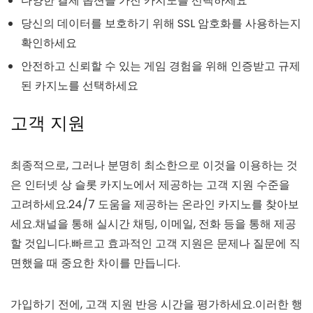
다양한 결제 옵션을 가진 카지노를 선택하세요
당신의 데이터를 보호하기 위해 SSL 암호화를 사용하는지
확인하세요
안전하고 신뢰할 수 있는 게임 경험을 위해 인증받고 규제
된 카지노를 선택하세요
고객 지원
최종적으로, 그러나 분명히 최소한으로 이것을 이용하는 것
은 인터넷 상 슬롯 카지노에서 제공하는 고객 지원 수준을
고려하세요.24/7 도움을 제공하는 온라인 카지노를 찾아보
세요.채널을 통해 실시간 채팅, 이메일, 전화 등을 통해 제공
할 것입니다.빠르고 효과적인 고객 지원은 문제나 질문에 직
면했을 때 중요한 차이를 만듭니다.
가입하기 전에, 고객 지원 반응 시간을 평가하세요.이러한 행