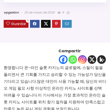
wpgestion
20 de marzo de 2026
9
0
Guardar
Compartir
환영합니다 온-라인 슬롯 카지노의 글로벌에, 스릴이 릴을
돌리면서 큰 기회를 가지고 승리할 수 있는 가능성가 당신을
기다리고 있습니다.많은 대안이 사용 가능할 때, 당신의 비디
오 게임 필요 사항 이상적인 온라인 카지노 사이트를 선택
어려울 수 있습니다.이 기사에서는 가장 효과적인 온라인 슬
롯 카지노 사이트를 위치 찾기 절차을 지원하여 만족스럽고
만족도 높은 피시 게임 경험을 보장드립니다.