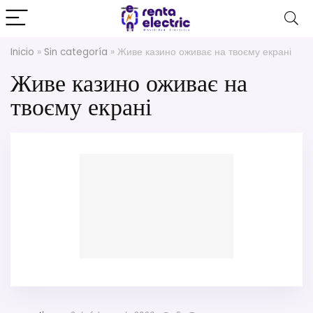
Inicio
»
Sin categoría
»
Живе казино оживає на твоєму екрані
Живе казино оживає на
твоєму екрані