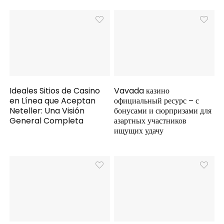
Ideales Sitios de Casino
Vavada казино
en Línea que Aceptan
официальный ресурс – с
Neteller: Una Visión
бонусами и сюрпризами для
General Completa
азартных участников
ищущих удачу