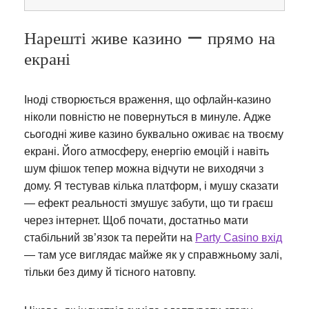
Нарешті живе казино — прямо на
екрані
Іноді створюється враження, що офлайн-казино
ніколи повністю не повернуться в минуле. Адже
сьогодні живе казино буквально оживає на твоєму
екрані. Його атмосферу, енергію емоцій і навіть
шум фішок тепер можна відчути не виходячи з
дому. Я тестував кілька платформ, і мушу сказати
— ефект реальності змушує забути, що ти граєш
через інтернет. Щоб почати, достатньо мати
стабільний зв’язок та перейти на
Party Casino вхід
— там усе виглядає майже як у справжньому залі,
тільки без диму й тісного натовпу.