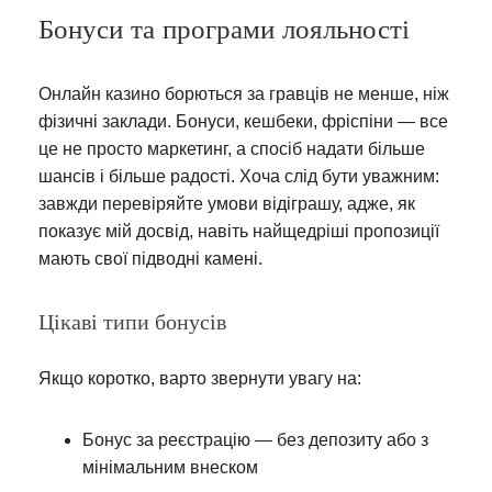
Бонуси та програми лояльності
Онлайн казино борються за гравців не менше, ніж
фізичні заклади. Бонуси, кешбеки, фріспіни — все
це не просто маркетинг, а спосіб надати більше
шансів і більше радості. Хоча слід бути уважним:
завжди перевіряйте умови відіграшу, адже, як
показує мій досвід, навіть найщедріші пропозиції
мають свої підводні камені.
Цікаві типи бонусів
Якщо коротко, варто звернути увагу на:
Бонус за реєстрацію — без депозиту або з
мінімальним внеском