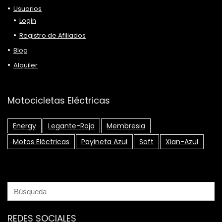
Usuarios
Login
Registro de Afiliados
Blog
Alquiler
Motocicletas Eléctricas
Energy
Legante-Roja
Membresia
Motos Eléctricas
Payineta Azul
Soft
Xian-Azul
REDES SOCIALES