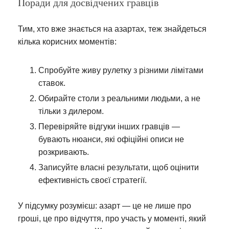
Поради для досвідчених гравців
Тим, хто вже знається на азартах, теж знайдеться
кілька корисних моментів:
Спробуйте живу рулетку з різними лімітами
ставок.
Обирайте столи з реальними людьми, а не
тільки з дилером.
Перевіряйте відгуки інших гравців —
бувають нюанси, які офіційні описи не
розкривають.
Записуйте власні результати, щоб оцінити
ефективність своєї стратегії.
У підсумку розумієш: азарт — це не лише про
гроші, це про відчуття, про участь у моменті, який