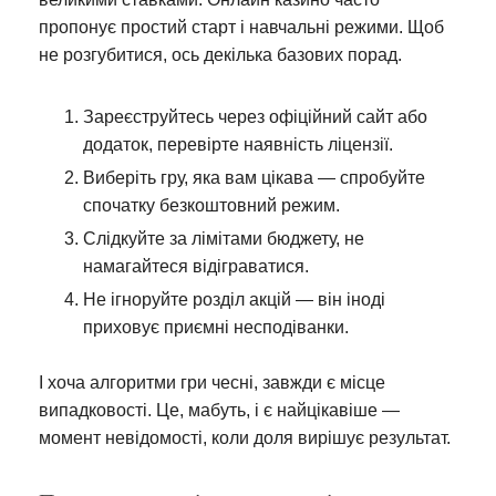
пропонує простий старт і навчальні режими. Щоб
не розгубитися, ось декілька базових порад.
Зареєструйтесь через офіційний сайт або
додаток, перевірте наявність ліцензії.
Виберіть гру, яка вам цікава — спробуйте
спочатку безкоштовний режим.
Слідкуйте за лімітами бюджету, не
намагайтеся відіграватися.
Не ігноруйте розділ акцій — він іноді
приховує приємні несподіванки.
І хоча алгоритми гри чесні, завжди є місце
випадковості. Це, мабуть, і є найцікавіше —
момент невідомості, коли доля вирішує результат.